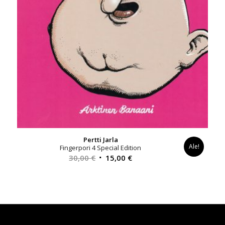
Pertti Jarla
Ale!
Fingerpori 4 Special Edition
Alkuperäinen
Nykyinen
30,00
€
15,00
€
hinta
hinta
oli:
on:
30,00 €.
15,00 €.