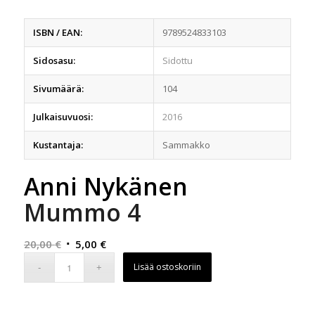
ISBN / EAN:
9789524833103
Sidosasu:
Sidottu
Sivumäärä:
104
Julkaisuvuosi:
2016
Kustantaja:
Sammakko
Anni Nykänen
Mummo 4
Alkuperäinen
Nykyinen
20,00
€
5,00
€
hinta
hinta
Lisää ostoskoriin
oli:
on:
20,00 €.
5,00 €.