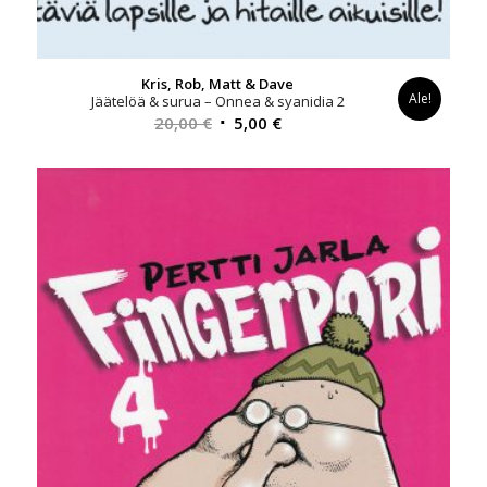
Kris, Rob, Matt & Dave
Ale!
Jäätelöä & surua – Onnea & syanidia 2
Alkuperäinen
Nykyinen
20,00
€
5,00
€
hinta
hinta
oli:
on:
20,00 €.
5,00 €.