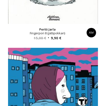
Pertti Jarla
Ale!
Fingerpori 8 (jättipokkari)
Alkuperäinen
Nykyinen
15,00
€
9,90
€
hinta
hinta
oli:
on:
15,00 €.
9,90 €.