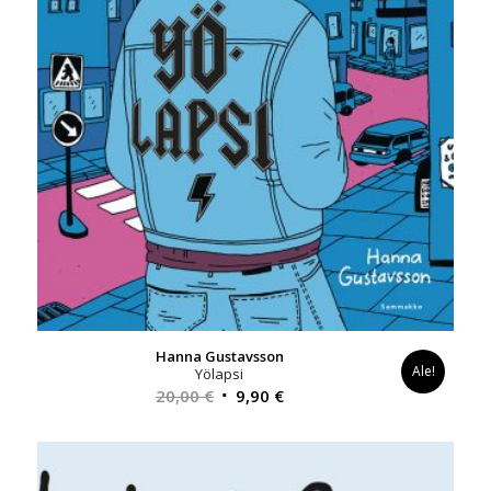
Hanna Gustavsson
Ale!
Yölapsi
Alkuperäinen
Nykyinen
20,00
€
9,90
€
hinta
hinta
oli:
on:
20,00 €.
9,90 €.