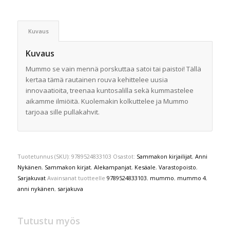
Kuvaus
Kuvaus
Mummo se vain mennä porskuttaa satoi tai paistoi! Tällä
kertaa tämä rautainen rouva kehittelee uusia
innovaatioita, treenaa kuntosalilla sekä kummastelee
aikamme ilmiöitä. Kuolemakin kolkuttelee ja Mummo
tarjoaa sille pullakahvit.
Tuotetunnus (SKU):
9789524833103
Osastot:
Sammakon kirjailijat
,
Anni
Nykänen
,
Sammakon kirjat
,
Alekampanjat
,
Kesäale
,
Varastopoisto
,
Sarjakuvat
Avainsanat tuotteelle
9789524833103
,
mummo
,
mummo 4
,
anni nykänen
,
sarjakuva
Tutustu myös