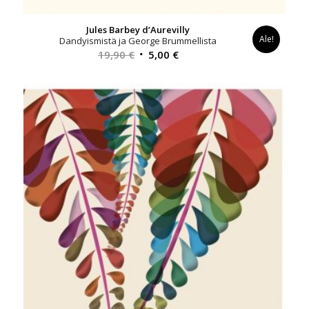
Jules Barbey d’Aurevilly
Ale!
Dandyismistä ja George Brummellista
Alkuperäinen
Nykyinen
19,90
€
5,00
€
hinta
hinta
oli:
on:
19,90 €.
5,00 €.