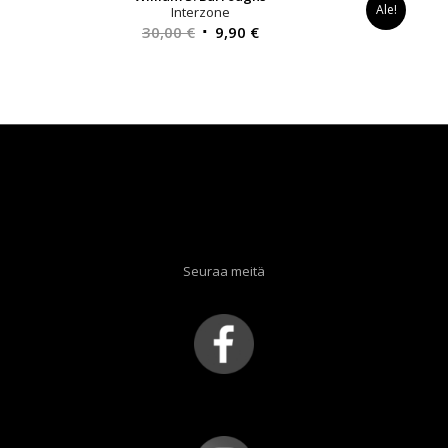
Ale!
Interzone
Alkuperäinen
Nykyinen
30,00
€
9,90
€
hinta
hinta
oli:
on:
30,00 €.
9,90 €.
Seuraa meitä