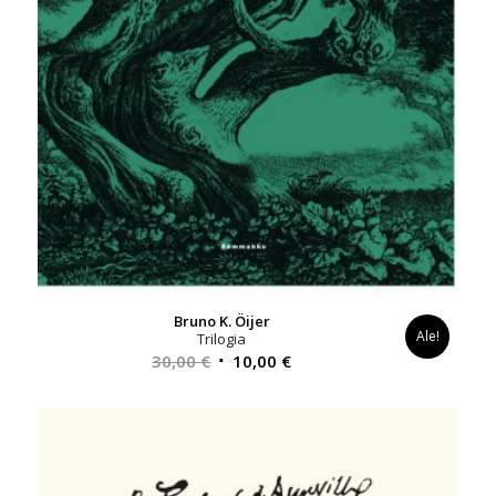
Bruno K. Öijer
Ale!
Trilogia
Alkuperäinen
Nykyinen
30,00
€
10,00
€
hinta
hinta
oli:
on:
30,00 €.
10,00 €.