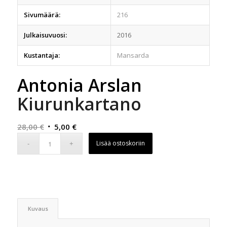
Sivumäärä:
216
Julkaisuvuosi:
2016
Kustantaja:
Mansarda
Antonia Arslan
Kiurunkartano
Alkuperäinen
Nykyinen
28,00
€
5,00
€
hinta
hinta
Lisää ostoskoriin
oli:
on:
28,00 €.
5,00 €.
Kuvaus