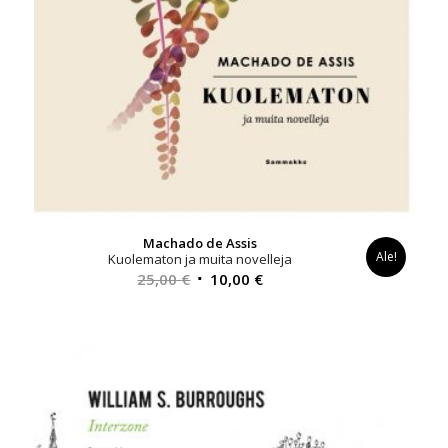
Machado de Assis
Ale!
Kuolematon ja muita novelleja
Alkuperäinen
Nykyinen
25,00
€
10,00
€
hinta
hinta
oli:
on:
25,00 €.
10,00 €.