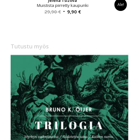
Jelena Tsizova
Ale!
Muistista piirretty kaupunki
Alkuperäinen
Nykyinen
29,90
€
9,90
€
hinta
hinta
oli:
on:
29,90 €.
9,90 €.
Tutustu myös