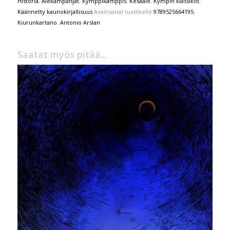
Historia
,
Alekampanjat
,
Kymppikamppis
,
Kesäale
,
Kympin klassikot
,
Käännetty kaunokirjallisuus
Avainsanat tuotteelle
9789525664195
,
Kiurunkartano
,
Antonio Arslan
Saatat myös pitää...