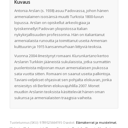
Kuvaus
Antonia Arslan (s. 1938) asuu Padovassa, johon hänen
armenialainen isoisänsä muutti Turkista 1800-luvun
lopussa. Arslan on opiskellut arkeologiaa ja
työskennellyt Padovan yliopistossa Italian
nykykirjallisuuden professorina. Hän on italiantanut
armenialaista runoutta ja toimittanut useita Armenian
kulttuuriin ja 1915 kansanmurhaan liittyviä teoksia.
Vuonna 2004 ilmestynyt romaani
Kiurunkartano
kertoo
Arslanin Turkkiin jääneistä sukulaisista, jotka surmattiin
puolentoista miljoonan muun armenialaisen joukossa
sata vuotta sitten. Romaani on saanut useita palkintoja.
Taviani-veljekset ohjasivat sen pohjalta elokuvan, jonka
ensiesitys oli Berliinin elokuvajuhlilla 2007. Monet
muutkin Arslanin teoksista käsittelevät hänen oman
sukunsa ja armenialaisten traagisia vaiheita.
Tuotetunnus (SKU):
9789525664195
Osastot:
Elämäkerrat ja muistelmat
,