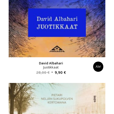
David Albahari
Ale!
Juotikkaat
Alkuperäinen
Nykyinen
28,00
€
9,90
€
hinta
hinta
oli:
on:
28,00 €.
9,90 €.