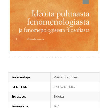
Suomentaja:
Markku Lehtinen
ISBN / EAN:
9789524954167
Sidosasu:
Sidottu
Sivumäärä:
367