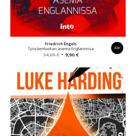
Friedrich Engels
Ale!
Työväenluokan asema Englannissa
Alkuperäinen
Nykyinen
34,00
€
9,90
€
hinta
hinta
oli:
on:
34,00 €.
9,90 €.