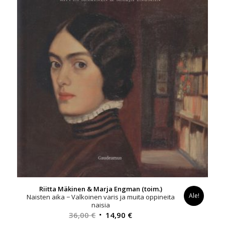
Riitta Mäkinen & Marja Engman (toim.)
Ale!
Naisten aika − Valkoinen varis ja muita oppineita
naisia
Alkuperäinen
Nykyinen
36,00
€
14,90
€