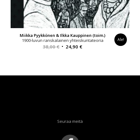
Miikka Pyykkönen & Ilkka Kauppinen (toim.)
Ale!
1900-luvun ranskalainen yhteiskuntateoria
Alkuperäinen
Nykyinen
38,00
€
24,90
€
hinta
hinta
oli:
on:
38,00 €.
24,90 €.
Seuraa meitä