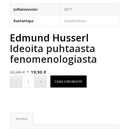
Julkaisuvuosi:
2017
Kustantaja:
Gaudeamus
Edmund Husserl
Ideoita puhtaasta
fenomenologiasta
Alkuperäinen
Nykyinen
32,00
€
19,90
€
hinta
hinta
Lisää ostoskoriin
oli:
on:
32,00 €.
19,90 €.
Kuvaus