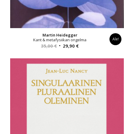
Martin Heidegger
Ale!
Kant & metafysiikan ongelma
Alkuperäinen
Nykyinen
35,00
€
29,90
€
hinta
hinta
oli:
on:
35,00 €.
29,90 €.