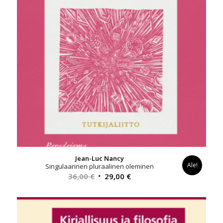
Jean-Luc Nancy
Ale!
Singulaarinen pluraalinen oleminen
Alkuperäinen
Nykyinen
36,00
€
29,00
€
hinta
hinta
oli:
on:
36,00 €.
29,00 €.