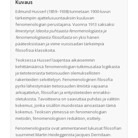
Kuvaus
Edmund Husserl (1859–1938) tunnetaan 1900-luvun
tärkeimpiin ajattelusuuntauksiin kuuluvan
fenomenologian perustajana. Vuonna 1913 saksaksi
ilmestynyt
Ideoita puhtaasta fenomenologiasta ja
fenomenologisesta filosofiasta
on yksi hänen
pääteoksistaan ja viime vuosisadan tärkeimpiä
filosofisia klassikoita.
Teoksessa Husserl laajentaa aikaisemmin
kehittämäänsä fenomenologian tutkimusalaa logiikasta
ja tietoteoriasta tietoisuuden olemuksellisten
rakenteiden selvittelyyn. Fenomenologinen filosofia
pyrkii lähestymään tietoisuuden ilmiöitä vapaana
arkiajattelun, filosofian ja erityistieteiden ennakko-
oletuksista. Tavoitteena on saavuttaa puhdas ja välitön
kokemus, jonka sisällön muodostaa ainoastaan tämä
kokemus. Teoksen ytimessä on fenomenologian
metodin, fenomenologisen reduktion, esittely.
Fenomenologiasta ovat ammentaneet lukuisat filosofian
suurnimet Martin Heideggerista Jacques Derridaan.