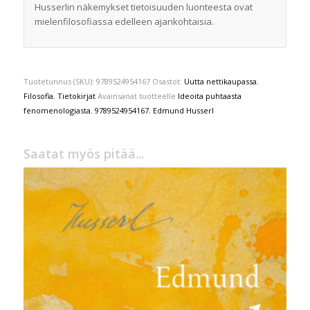
Husserlin näkemykset tietoisuuden luonteesta ovat
mielenfilosofiassa edelleen ajankohtaisia.
Tuotetunnus (SKU):
9789524954167
Osastot:
Uutta nettikaupassa
,
Filosofia
,
Tietokirjat
Avainsanat tuotteelle
Ideoita puhtaasta
fenomenologiasta
,
9789524954167
,
Edmund Husserl
Saatat myös pitää...