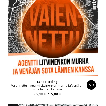
Luke Harding
Ale!
Vaiennettu – Agentti Litvinenkon murha ja Venäjän
sota lännen kanssa
Alkuperäinen
Nykyinen
26,90
€
5,00
€
hinta
hinta
oli:
on: