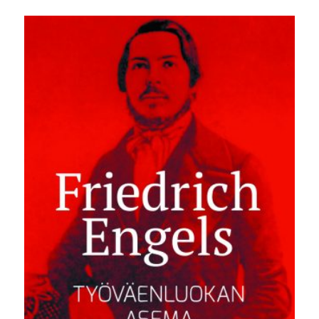
hinta
hinta
oli:
on:
36,00 €.
14,90 €.