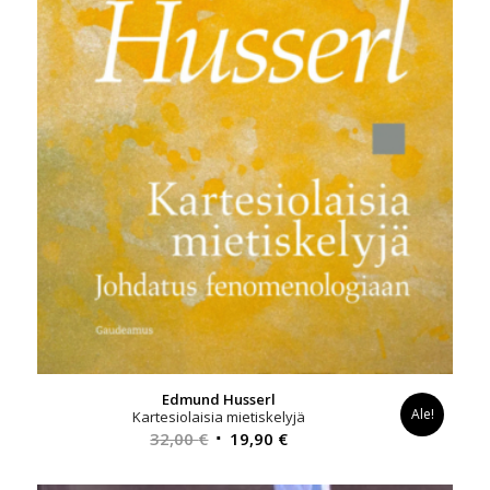
Edmund Husserl
Ale!
Kartesiolaisia mietiskelyjä
Alkuperäinen
Nykyinen
32,00
€
19,90
€
hinta
hinta
oli:
on: