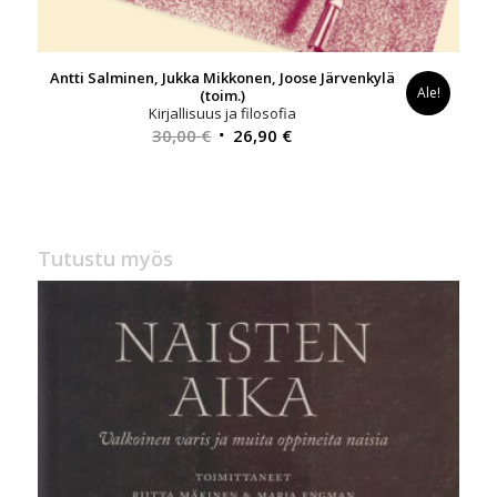
Antti Salminen, Jukka Mikkonen, Joose Järvenkylä
Ale!
(toim.)
Kirjallisuus ja filosofia
Alkuperäinen
Nykyinen
30,00
€
26,90
€
hinta
hinta
oli:
on:
30,00 €.
26,90 €.
Tutustu myös