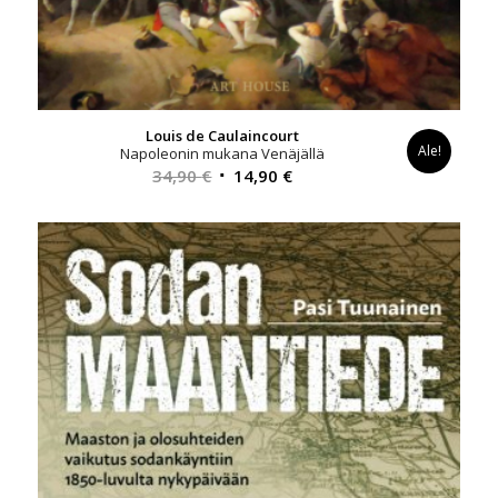
Louis de Caulaincourt
Ale!
Napoleonin mukana Venäjällä
Alkuperäinen
Nykyinen
34,90
€
14,90
€
hinta
hinta
oli:
on:
34,90 €.
14,90 €.