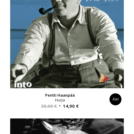
Pentti Haanpää
Ale!
Hurja
Alkuperäinen
Nykyinen
30,00
€
14,90
€
hinta
hinta
oli:
on:
30,00 €.
14,90 €.