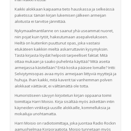
Kaikki alokkaan kaipaama tieto hauskassa ja selkeässä
paketissa: tämän kirjan lukemisen jälkeen armeijan
aloitusta ei tarvitse jännittää.
Nykymaailmantilanne on saanut yhä useammat nuoret,
niin pojat kuin tytöt, hakeutumaan asepalvelukseen.
Heiltä on kuitenkin puuttunut opas, joka vastaisi
etukäteen kaikkiin mieltä askarruttaviin kysymyksiin.
Tästä kirjasta löydät helposti tarpeelliset faktat: Mitä
ottaa mukaan ja saako puhelinta käyttää? Mitä aseita
armeijassa käsitellään? Entä koska pääsee lomalle? Intti:
Selviytymisopas avaa myös armeijaan liittyviä myyttejä ja
huhuja. Ihan kaikki, mitä kaverit tai vanhemman polven
alokkaat väittävät, ei välttämättä ole totta.
Humoristiseen sävyyn kirjoitetun kirjan oppaana toimii
toimittaja Harri Moisio. Kirja sisältää myös äskettäin intin
käyneiden vinkkejä uusille alokkaille, kommelluksia ja
mokailuja unohtamatta.
Harri Moisio on radiotoimittaja, joka juontaa Radio Rockin
aamuohjelmaa Korporaatiota. Moisio tunnetaan myös