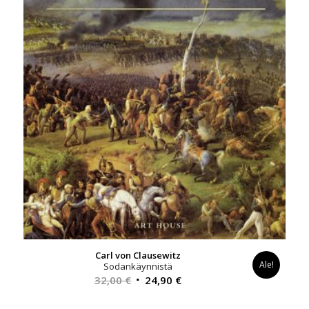
Carl von Clausewitz
Ale!
Sodankäynnistä
Alkuperäinen
Nykyinen
32,00
€
24,90
€
hinta
hinta