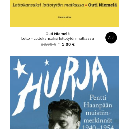
Outi Niemelä
Ale!
Lotto – Lottokansaksi lottotytön matkassa
Alkuperäinen
Nykyinen
30,00
€
5,00
€
hinta
hinta
oli:
on:
30,00 €.
5,00 €.