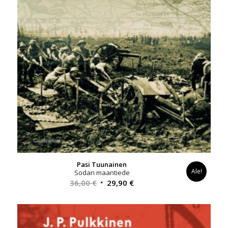
Pasi Tuunainen
Ale!
Sodan maantiede
Alkuperäinen
Nykyinen
36,00
€
29,90
€
hinta
hinta
oli:
on:
36,00 €.
29,90 €.