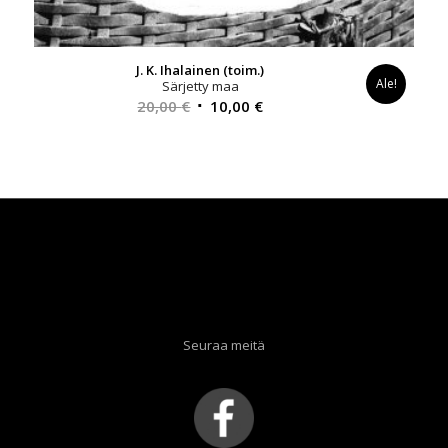
J. K. Ihalainen (toim.)
Ale!
Särjetty maa
Alkuperäinen
Nykyinen
20,00
€
10,00
€
hinta
hinta
oli:
on:
20,00 €.
10,00 €.
Seuraa meitä