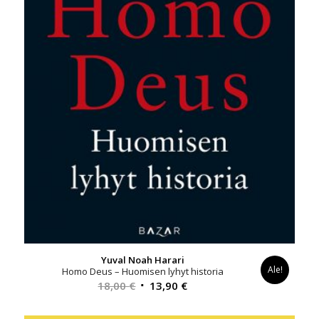
Yuval Noah Harari
Ale!
Homo Deus – Huomisen lyhyt historia
Alkuperäinen
Nykyinen
18,00
€
13,90
€
hinta
hinta
oli:
on: