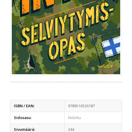
ISBN / EAN:
9789510526187
Sidosasu:
Nidottu
Sivumäärä:
244