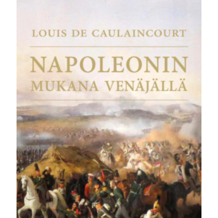
oli:
on:
32,00 €.
24,90 €.