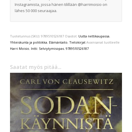
Instagramista, jossa hänen tilillään @harrimoisio on
lähes 50 000 seuraajaa.
Tuotetunnus (SKU):
9789510526187
Osastot:
Uutta nettikaupassa
,
Yhteiskunta ja politiikka
,
Elämäntaito
,
Tietokirjat
Avainsanat tuotteelle
Harri Moisio
,
Intti: Selviytymisopas
,
9789510526187
Saatat myös pitää...