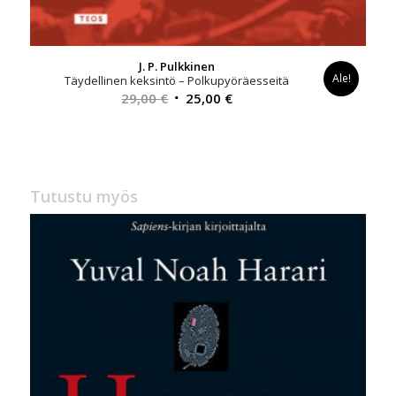
J. P. Pulkkinen
Ale!
Täydellinen keksintö – Polkupyöräesseitä
Alkuperäinen
Nykyinen
29,00
€
25,00
€
hinta
hinta
oli:
on:
29,00 €.
25,00 €.
Tutustu myös