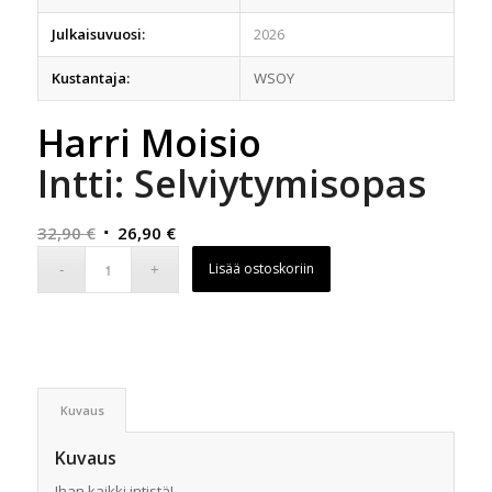
Julkaisuvuosi:
2026
Kustantaja:
WSOY
Harri Moisio
Intti: Selviytymisopas
Alkuperäinen
Nykyinen
32,90
€
26,90
€
hinta
hinta
Lisää ostoskoriin
oli:
on:
32,90 €.
26,90 €.
Kuvaus
Kuvaus
Ihan kaikki intistä!