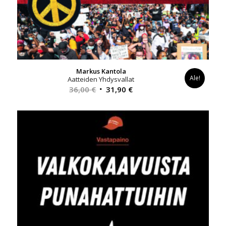
Markus Kantola
Ale!
Aatteiden Yhdysvallat
Alkuperäinen
Nykyinen
36,00
€
31,90
€
hinta
hinta
oli:
on:
36,00 €.
31,90 €.