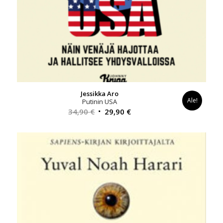
Jessikka Aro
Ale!
Putinin USA
Alkuperäinen
Nykyinen
34,90
€
29,90
€
hinta
hinta
oli:
on:
34,90 €.
29,90 €.