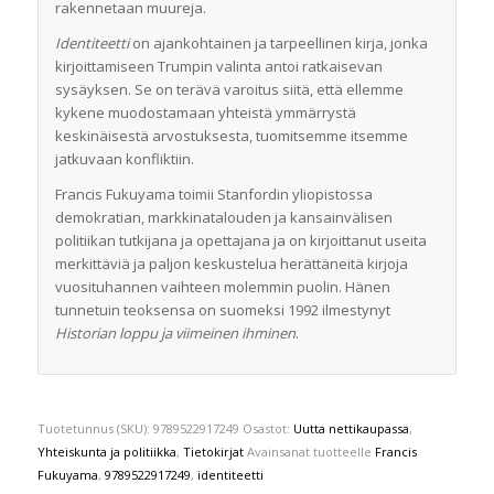
rakennetaan muureja.
Identiteetti
on ajankohtainen ja tarpeellinen kirja, jonka
kirjoittamiseen Trumpin valinta antoi ratkaisevan
sysäyksen. Se on terävä varoitus siitä, että ellemme
kykene muodostamaan yhteistä ymmärrystä
keskinäisestä arvostuksesta, tuomitsemme itsemme
jatkuvaan konfliktiin.
Francis Fukuyama toimii Stanfordin yliopistossa
demokratian, markkinatalouden ja kansainvälisen
politiikan tutkijana ja opettajana ja on kirjoittanut useita
merkittäviä ja paljon keskustelua herättäneitä kirjoja
vuosituhannen vaihteen molemmin puolin. Hänen
tunnetuin teoksensa on suomeksi 1992 ilmestynyt
Historian loppu ja viimeinen ihminen
.
Tuotetunnus (SKU):
9789522917249
Osastot:
Uutta nettikaupassa
,
Yhteiskunta ja politiikka
,
Tietokirjat
Avainsanat tuotteelle
Francis
Fukuyama
,
9789522917249
,
identiteetti