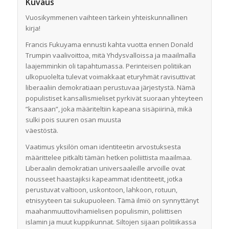
Kuvaus
Vuosikymmenen vaihteen tärkein yhteiskunnallinen
kirja!
Francis Fukuyama ennusti kahta vuotta ennen Donald
Trumpin vaalivoittoa, mitä Yhdysvalloissa ja maailmalla
laajemminkin oli tapahtumassa. Perinteisen politiikan
ulkopuolelta tulevat voimakkaat eturyhmät ravisuttivat
liberaaliin demokratiaan perustuvaa järjestystä. Nämä
populistiset kansallismieliset pyrkivät suoraan yhteyteen
”kansaan”, joka määriteltiin kapeana sisäpiirinä, mikä
sulki pois suuren osan muusta
väestöstä.
Vaatimus yksilön oman identiteetin arvostuksesta
määrittelee pitkälti tämän hetken poliittista maailmaa.
Liberaalin demokratian universaaleille arvoille ovat
nousseet haastajiksi kapeammat identiteetit, jotka
perustuvat valtioon, uskontoon, lahkoon, rotuun,
etnisyyteen tai sukupuoleen. Tämä ilmiö on synnyttänyt
maahanmuuttovihamielisen populismin, poliittisen
islamin ja muut kuppikunnat. Siltojen sijaan politiikassa