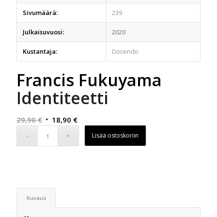
Sivumäärä:
239
Julkaisuvuosi:
2020
Kustantaja:
Docendo
Francis Fukuyama
Identiteetti
Alkuperäinen
Nykyinen
29,90
€
18,90
€
hinta
hinta
Lisää ostoskoriin
oli:
on:
29,90 €.
18,90 €.
Kuvaus