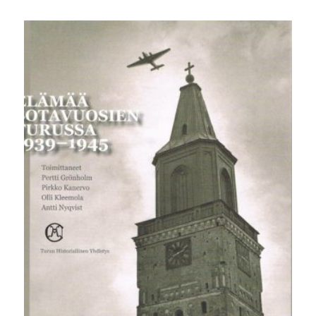
hinta
hinta
oli:
on:
30,00 €.
5,00 €.