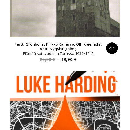
Pertti Grönholm, Pirkko Kanervo, Olli Kleemola,
Ale!
Antti Nyqvist (toim.)
Elämää sotavuosien Turussa 1939−1945
Alkuperäinen
Nykyinen
25,00
€
19,90
€
hinta
hinta
oli:
on:
25,00 €.
19,90 €.