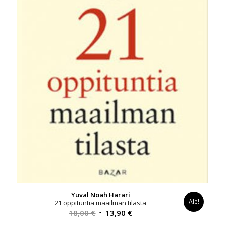
Yuval Noah Harari
Ale!
21 oppituntia maailman tilasta
Alkuperäinen
Nykyinen
18,00
€
13,90
€
hinta
hinta