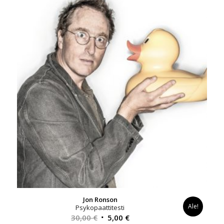
Jon Ronson
Ale!
Psykopaattitesti
Alkuperäinen
Nykyinen
30,00
€
5,00
€