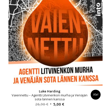
Luke Harding
Ale!
Vaiennettu – Agentti Litvinenkon murha ja Venäjän
sota lännen kanssa
Alkuperäinen
Nykyinen
26,90
€
5,00
€
hinta
hinta