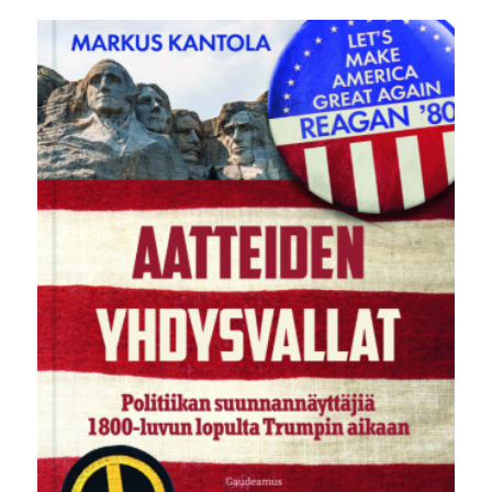
oli:
on:
18,00 €.
13,90 €.