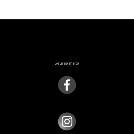
oli:
on:
26,90 €.
5,00 €.
Seuraa meitä