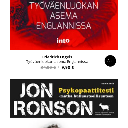
Friedrich Engels
Ale!
Työväenluokan asema Englannissa
Alkuperäinen
Nykyinen
34,00
€
9,90
€
hinta
hinta
oli:
on:
34,00 €.
9,90 €.