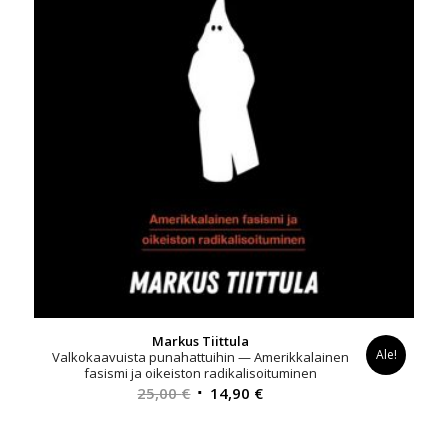
Markus Tiittula
Ale!
Valkokaavuista punahattuihin — Amerikkalainen
fasismi ja oikeiston radikalisoituminen
Alkuperäinen
Nykyinen
25,00
€
14,90
€
hinta
hinta
oli:
on: