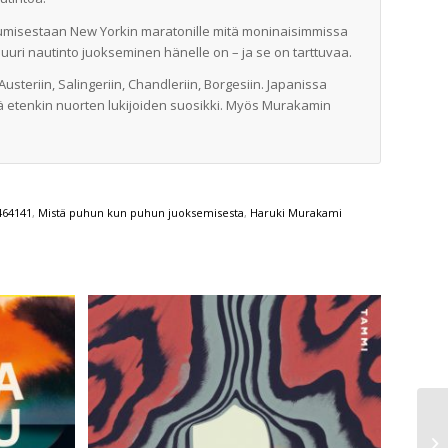
umisestaan New Yorkin maratonille mitä moninaisimmissa
uuri nautinto juokseminen hänelle on – ja se on tarttuvaa.
usteriin, Salingeriin, Chandleriin, Borgesiin. Japanissa
lä etenkin nuorten lukijoiden suosikki. Myös Murakamin
464141
,
Mistä puhun kun puhun juoksemisesta
,
Haruki Murakami