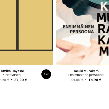
Fumiko Hayashi
Haruki Murakami
Ale!
Kiertolainen
Ensimmäinen persoona
Alkuperäinen
Nykyinen
Alkuperäinen
Nyk
2,90
€
27,90
€
34,00
€
14,90
€
hinta
hinta
hinta
hint
oli:
on:
oli:
on:
32,90 €.
27,90 €.
34,00 €.
14,9