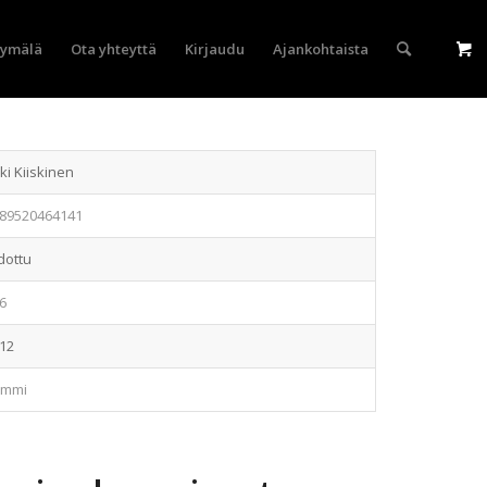
yymälä
Ota yhteyttä
Kirjaudu
Ajankohtaista
rki Kiiskinen
89520464141
dottu
6
12
ammi