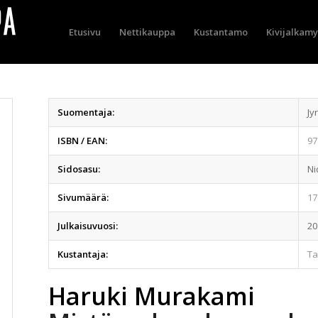
Etusivu
Nettikauppa
Kustantamo
Kivijalkam
Suomentaja:
Jy
ISBN / EAN:
97
Sidosasu:
Ni
Sivumäärä:
17
Julkaisuvuosi:
20
Kustantaja:
T
Haruki Murakami