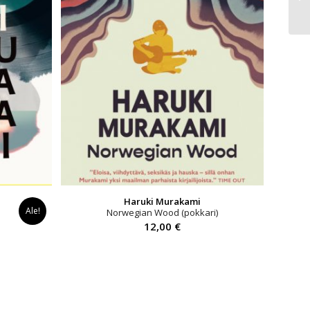
Haruki Murakami
Ale!
Norwegian Wood (pokkari)
yinen
12,00
€
a
0 €.