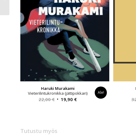
Ei kertonut katuvansa
Haruki Murakami
Ale!
Vieterilintukronikka (jättipokkari)
Alkuperäinen
Nykyinen
22,00
€
19,90
€
3
hinta
hinta
oli:
on:
22,00 €.
19,90 €.
Tutustu myös