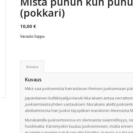
Mistä puhun kun puhu
(pokkari)
10,00
€
Varasto loppu
Kuvaus
Kuvaus
Mikä saa juoksemista harrastavan ihmisen juoksemaan päi
Japanilainen kulttikirjailija Haruki Murakami antaa verra
juoksemisesta
yhden vastauksen. Murakami aloitti juoksemi
aloittamisesta hän juoksi täyspitkän maratonin Ateenasta M
Murakamille juoksemisessa on olennaista säännöllisyys, se
huolimatta. Kärsimyskin kuuluu juoksemiseen, mutta ennen 
ei omien sanojensa mukaan olisi kirjailija. Ja myös suurta na