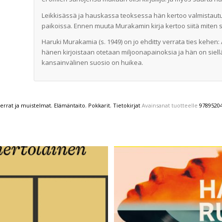
Leikkisässä ja hauskassa teoksessa hän kertoo valmistaut
paikoissa. Ennen muuta Murakamin kirja kertoo siitä miten s
Haruki Murakamia (s. 1949) on jo ehditty verrata ties kehen: A
hänen kirjoistaan otetaan miljoonapainoksia ja hän on siel
kansainvälinen suosio on huikea.
errat ja muistelmat
,
Elämäntaito
,
Pokkarit
,
Tietokirjat
Avainsanat tuotteelle
9789520