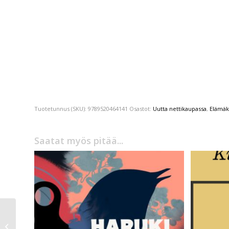
Tuotetunnus (SKU):
9789520464141
Osastot:
Uutta nettikaupassa
,
Elämäk
Saatat myös pitää...
Tommi Kinnunen