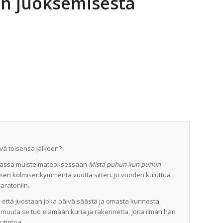
n juoksemisesta
vä toisensa jälkeen?
ttomassa muistelmateoksessaan
Mistä puhun kun puhun
sen kolmisenkymmentä vuotta sitten. Jo vuoden kuluttua
aratoniin.
 että juostaan joka päivä säästä ja omasta kunnosta
muuta se tuo elämään kuria ja rakennetta, joita ilman hän
utintoa.