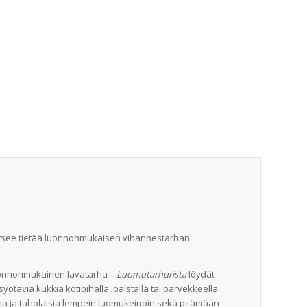
vitsee tietää luonnonmukaisen vihannestarhan
luonnonmukainen lavatarha –
Luomutarhurista
löydät
syötäviä kukkia kotipihalla, palstalla tai parvekkeella.
oja ja tuholaisia lempein luomukeinoin sekä pitämään