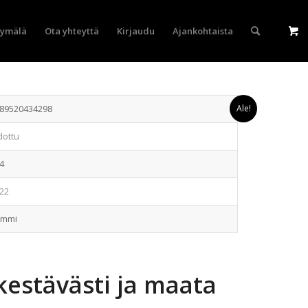
yymälä
Ota yhteyttä
Kirjaudu
Ajankohtaista
89520434298
Ale!
dottu
4
22
ammi
kestävästi ja maata