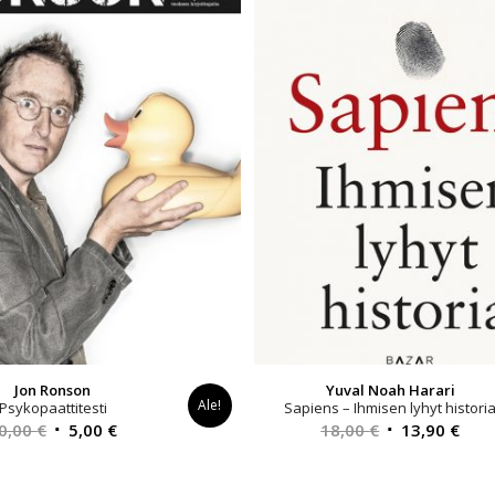
Jon Ronson
Yuval Noah Harari
Ale!
Psykopaattitesti
Sapiens – Ihmisen lyhyt histori
Alkuperäinen
Nykyinen
Alkuperäinen
Nyk
0,00
€
5,00
€
18,00
€
13,90
€
hinta
hinta
hinta
hint
oli:
on:
oli:
on: