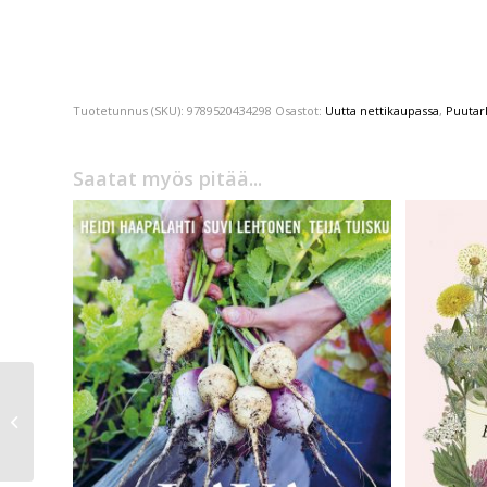
Tuotetunnus (SKU):
9789520434298
Osastot:
Uutta nettikaupassa
,
Puutar
Saatat myös pitää...
Liv Strömquist
Peilisalissa