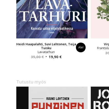
Heidi Haapalahti, Suvi Lehtonen, Teija
Vir
Ale!
Tuisku
Frantsil
Lavatarhuri
3
Alkuperäinen
Nykyinen
35,00
€
19,90
€
hinta
hinta
oli:
on:
35,00 €.
19,90 €.
Tutustu myös