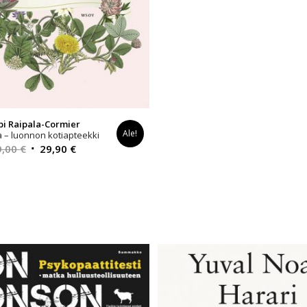
pi Raipala-Cormier
Ale!
a – luonnon kotiapteekki
Alkuperäinen
Nykyinen
9,00
€
29,90
€
hinta
hinta
oli:
on:
39,00 €.
29,90 €.