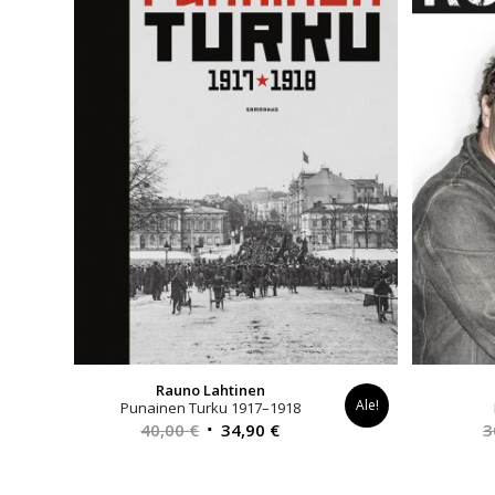
Rauno Lahtinen
Ale!
Punainen Turku 1917–1918
Alkuperäinen
Nykyinen
40,00
€
34,90
€
3
hinta
hinta
oli:
on: