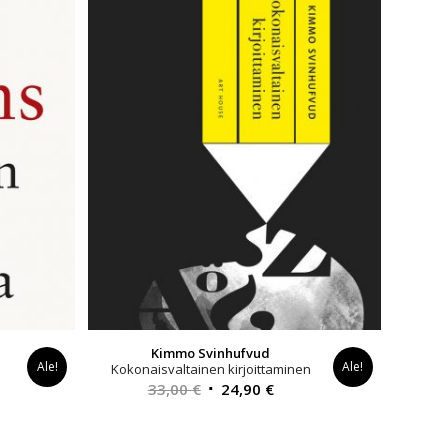
Kimmo Svinhufvud
Ale!
Ale!
a
Kokonaisvaltainen kirjoittaminen
yinen
Alkuperäinen
Nykyinen
33,00
€
24,90
€
a
hinta
hinta
oli:
on: