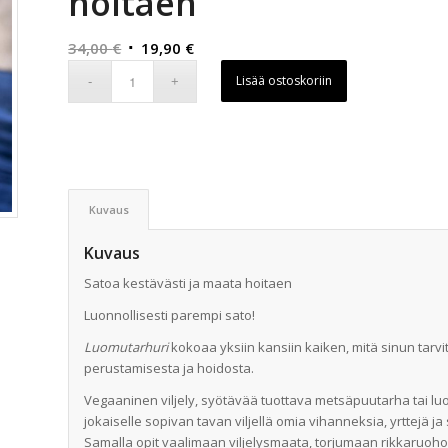
hoitaen
Alkuperäinen
Nykyinen
34,00
€
19,90
€
hinta
hinta
Lisää ostoskoriin
oli:
on:
34,00 €.
19,90 €.
Kuvaus
Kuvaus
Satoa kestävästi ja maata hoitaen
Luonnollisesti parempi sato!
Luomutarhuri
kokoaa yksiin kansiin kaiken, mitä sinun tar
perustamisesta ja hoidosta.
Vegaaninen viljely, syötävää tuottava metsäpuutarha tai 
jokaiselle sopivan tavan viljellä omia vihanneksia, yrttejä ja 
Samalla opit vaalimaan viljelysmaata, torjumaan rikkaruoh