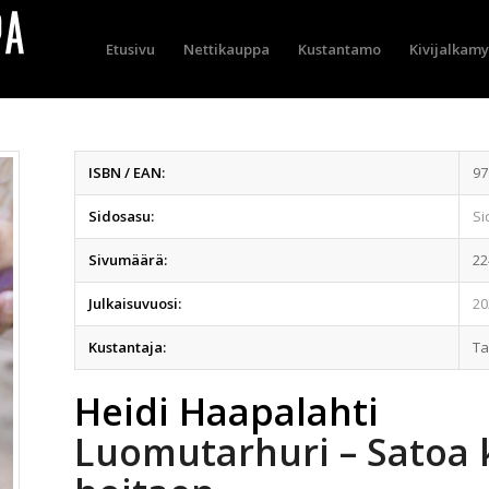
Etusivu
Nettikauppa
Kustantamo
Kivijalkam
ISBN / EAN:
97
Sidosasu:
Si
Sivumäärä:
22
Julkaisuvuosi:
20
Kustantaja:
T
Heidi Haapalahti
Luomutarhuri – Satoa 