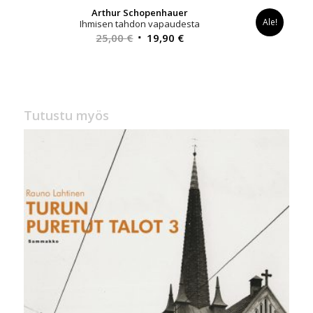
Arthur Schopenhauer
Ale!
Ihmisen tahdon vapaudesta
Alkuperäinen
Nykyinen
25,00
€
19,90
€
hinta
hinta
oli:
on:
25,00 €.
19,90 €.
Tutustu myös