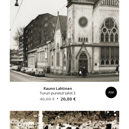
Rauno Lahtinen
Ale!
Turun puretut talot 3
Alkuperäinen
Nykyinen
40,00
€
20,00
€
hinta
hinta
oli:
on:
40,00 €.
20,00 €.