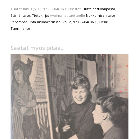
Tuotetunnus (SKU):
9789520460600
Osastot:
Uutta nettikaupassa
,
Elämäntaito
,
Tietokirjat
Avainsanat tuotteelle
Nukkumisen taito -
Parempaa unta unilääkärin neuvoilla
,
9789520460600
,
Henri
Tuomilehto
Saatat myös pitää...