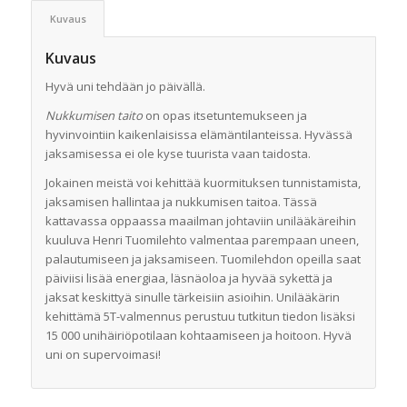
Kuvaus
Kuvaus
Hyvä uni tehdään jo päivällä.
Nukkumisen taito
on opas itsetuntemukseen ja
hyvinvointiin kaikenlaisissa elämäntilanteissa. Hyvässä
jaksamisessa ei ole kyse tuurista vaan taidosta.
Jokainen meistä voi kehittää kuormituksen tunnistamista,
jaksamisen hallintaa ja nukkumisen taitoa. Tässä
kattavassa oppaassa maailman johtaviin unilääkäreihin
kuuluva Henri Tuomilehto valmentaa parempaan uneen,
palautumiseen ja jaksamiseen. Tuomilehdon opeilla saat
päiviisi lisää energiaa, läsnäoloa ja hyvää sykettä ja
jaksat keskittyä sinulle tärkeisiin asioihin. Unilääkärin
kehittämä 5T-valmennus perustuu tutkitun tiedon lisäksi
15 000 unihäiriöpotilaan kohtaamiseen ja hoitoon. Hyvä
uni on supervoimasi!