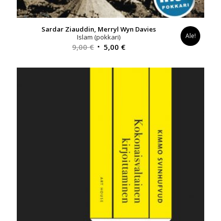
Sardar Ziauddin, Merryl Wyn Davies
Ale!
Islam (pokkari)
Alkuperäinen
Nykyinen
9,00
€
5,00
€
hinta
hinta
oli:
on:
9,00 €.
5,00 €.