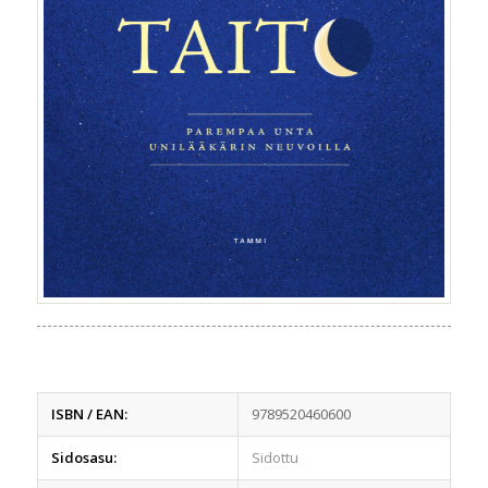
ISBN / EAN:
9789520460600
Sidosasu:
Sidottu