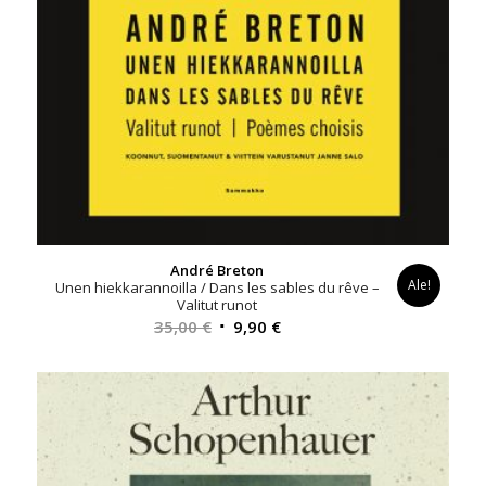
André Breton
Ale!
Unen hiekkarannoilla / Dans les sables du rêve –
Valitut runot
Alkuperäinen
Nykyinen
35,00
€
9,90
€
hinta
hinta
oli:
on:
35,00 €.
9,90 €.