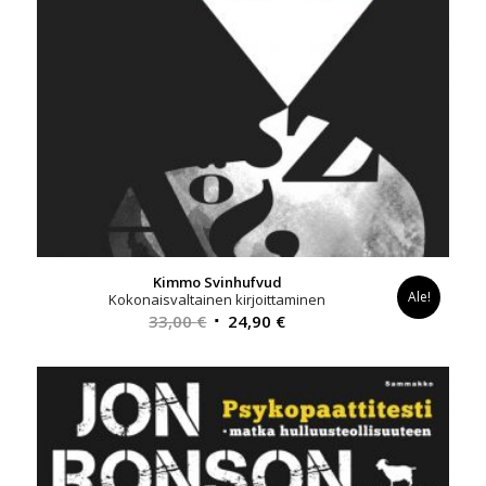
Kimmo Svinhufvud
Ale!
Kokonaisvaltainen kirjoittaminen
Alkuperäinen
Nykyinen
33,00
€
24,90
€
hinta
hinta
oli:
on:
33,00 €.
24,90 €.