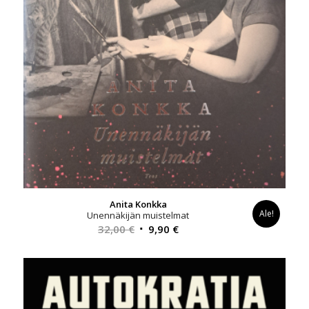
Anita Konkka
Ale!
Unennäkijän muistelmat
Alkuperäinen
Nykyinen
32,00
€
9,90
€
hinta
hinta
oli:
on:
32,00 €.
9,90 €.