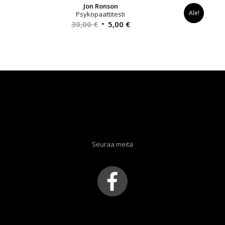
Jon Ronson
Ale!
Psykopaattitesti
Alkuperäinen
Nykyinen
30,00
€
5,00
€
hinta
hinta
oli:
on:
30,00 €.
5,00 €.
Seuraa meitä