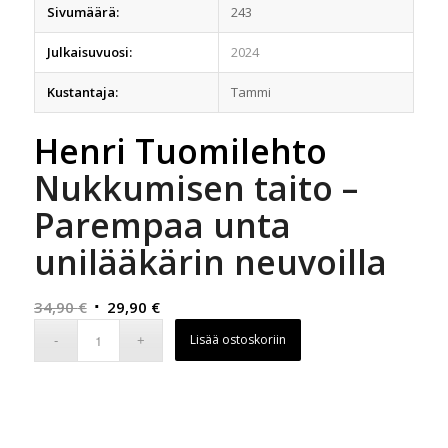
Sivumäärä:
243
Julkaisuvuosi:
2024
Kustantaja:
Tammi
Henri Tuomilehto
Nukkumisen taito –
Parempaa unta
unilääkärin neuvoilla
Alkuperäinen
Nykyinen
34,90
€
29,90
€
hinta
hinta
Lisää ostoskoriin
oli:
on:
34,90 €.
29,90 €.