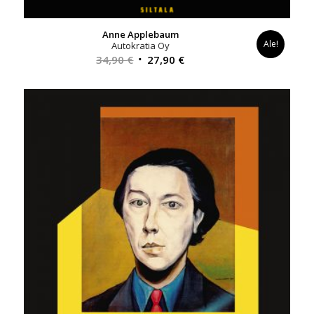
Anne Applebaum
Ale!
Autokratia Oy
Alkuperäinen
Nykyinen
34,90
€
27,90
€
hinta
hinta
oli:
on:
34,90 €.
27,90 €.