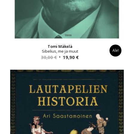
Tomi Mäkelä
Ale!
Sibelius, me ja muut
Alkuperäinen
Nykyinen
30,00
€
19,90
€
hinta
hinta
oli:
on:
30,00 €.
19,90 €.