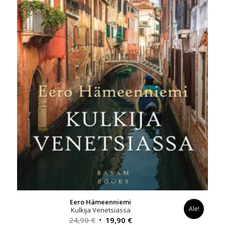
Eero Hämeenniemi
Ale!
Kulkija Venetsiassa
Alkuperäinen
Nykyinen
24,90
€
19,90
€