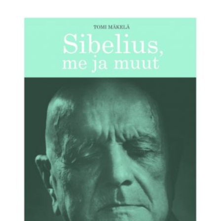
hinta
hinta
oli:
on:
24,90 €.
19,90 €.