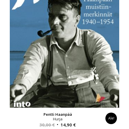
Pentti Haanpää
Ale!
Hurja
Alkuperäinen
Nykyinen
30,00
€
14,90
€