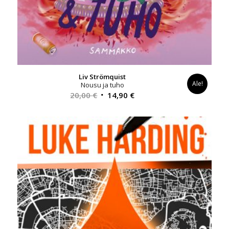
Liv Strömquist
Ale!
Nousu ja tuho
Alkuperäinen
Nykyinen
20,00
€
14,90
€
hinta
hinta
oli:
on:
20,00 €.
14,90 €.