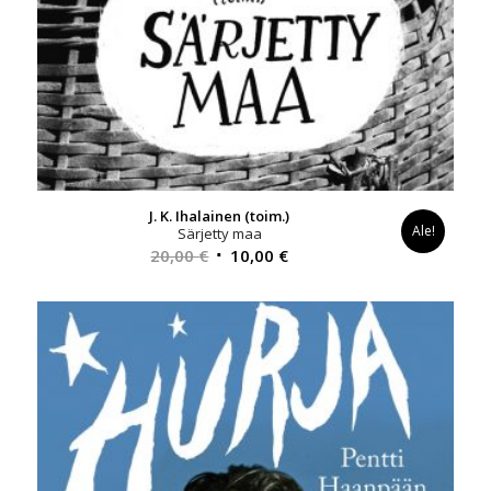
J. K. Ihalainen (toim.)
Ale!
Särjetty maa
Alkuperäinen
Nykyinen
20,00
€
10,00
€
hinta
hinta
oli:
on:
20,00 €.
10,00 €.