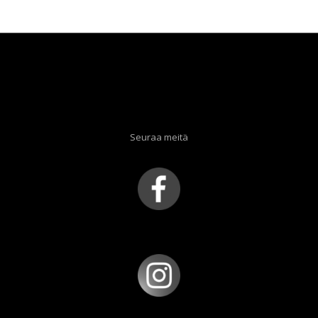
oli:
on:
26,90 €.
5,00 €.
Seuraa meitä