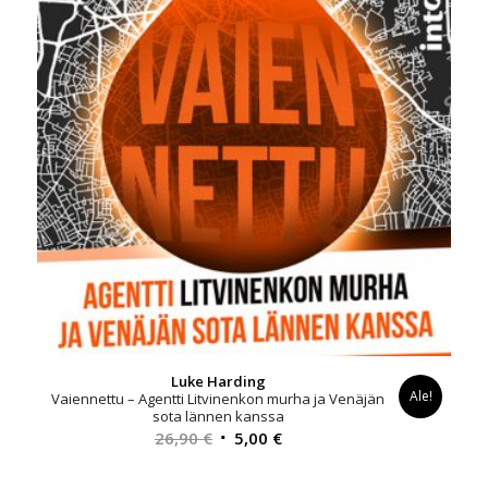
Luke Harding
Ale!
Vaiennettu – Agentti Litvinenkon murha ja Venäjän
sota lännen kanssa
Alkuperäinen
Nykyinen
26,90
€
5,00
€
hinta
hinta