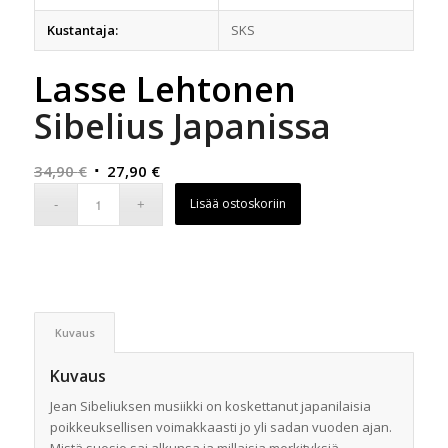
Kustantaja:
SKS
Lasse Lehtonen
Sibelius Japanissa
Alkuperäinen
Nykyinen
34,90
€
27,90
€
hinta
hinta
Lisää ostoskoriin
oli:
on:
34,90 €.
27,90 €.
Kuvaus
Kuvaus
Jean Sibeliuksen musiikki on koskettanut japanilaisia
poikkeuksellisen voimakkaasti jo yli sadan vuoden ajan.