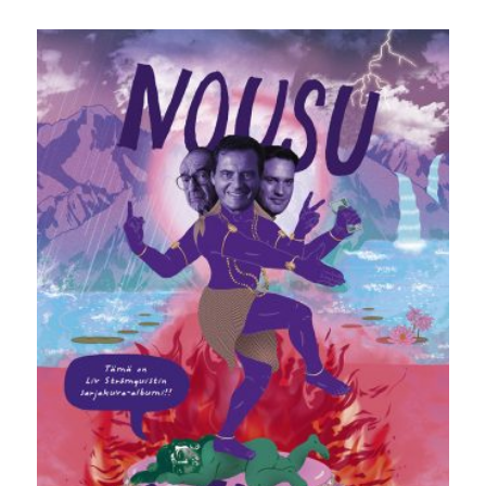
hinta
hinta
oli:
on:
30,00 €.
14,90 €.