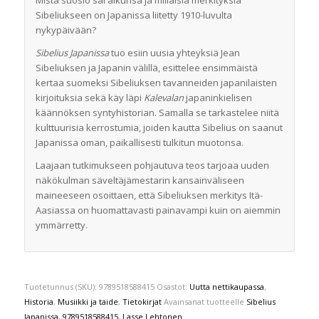
Mistä suosio sai alkunsa ja millaisia merkityksiä
Sibeliukseen on Japanissa liitetty 1910-luvulta
nykypäivään?
Sibelius Japanissa
tuo esiin uusia yhteyksiä Jean
Sibeliuksen ja Japanin välillä, esittelee ensimmäistä
kertaa suomeksi Sibeliuksen tavanneiden japanilaisten
kirjoituksia sekä käy läpi
Kalevalan
japaninkielisen
käännöksen syntyhistorian. Samalla se tarkastelee niitä
kulttuurisia kerrostumia, joiden kautta Sibelius on saanut
Japanissa oman, paikallisesti tulkitun muotonsa.
Laajaan tutkimukseen pohjautuva teos tarjoaa uuden
näkökulman säveltäjämestarin kansainväliseen
maineeseen osoittaen, että Sibeliuksen merkitys Itä-
Aasiassa on huomattavasti painavampi kuin on aiemmin
ymmärretty.
Tuotetunnus (SKU):
9789518588415
Osastot:
Uutta nettikaupassa
,
Historia
,
Musiikki ja taide
,
Tietokirjat
Avainsanat tuotteelle
Sibelius
Japanissa
,
9789518588415
,
Lasse Lehtonen