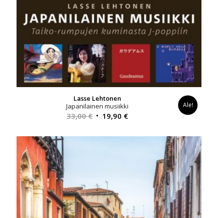
Lasse Lehtonen
Ale!
Japanilainen musiikki
Alkuperäinen
Nykyinen
33,00
€
19,90
€
hinta
hinta
oli:
on:
33,00 €.
19,90 €.