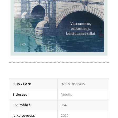
ISBN / EAN:
9789518588415
Sidosasu:
Nidottu
Sivumäärä:
364
Julkaisuvuosi:
2026