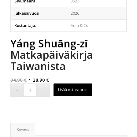
Sivumäärä:
352
Julkaisuvuosi:
2026
Kustantaja:
Aula & Co
Yáng Shuāng-zǐ
Matkapäiväkirja
Taiwanista
Alkuperäinen
Nykyinen
34,90
€
28,90
€
hinta
hinta
Lisää ostoskoriin
oli:
on:
34,90 €.
28,90 €.
Kuvaus