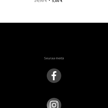
Alkuperäinen
Nykyinen
24,90
€
5,00
€
hinta
hinta
oli:
on:
24,90 €.
5,00 €.
Seuraa meitä