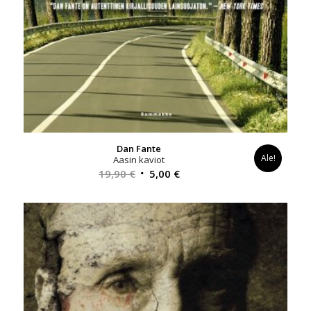
Dan Fante
Ale!
Aasin kaviot
Alkuperäinen
Nykyinen
19,90
€
5,00
€
hinta
hinta
oli:
on:
19,90 €.
5,00 €.