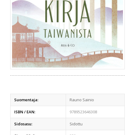
Suomentaja:
Rauno Sainio
ISBN / EAN:
9789523646308
Sidosasu:
Sidottu