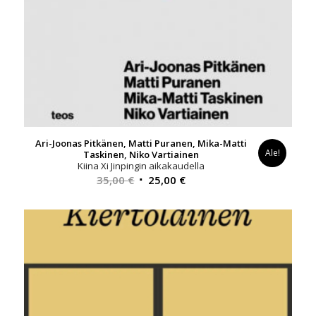
Ari-Joonas Pitkänen, Matti Puranen, Mika-Matti
Ale!
Taskinen, Niko Vartiainen
Kiina Xi Jinpingin aikakaudella
Alkuperäinen
Nykyinen
35,00
€
25,00
€
hinta
hinta
oli:
on:
35,00 €.
25,00 €.