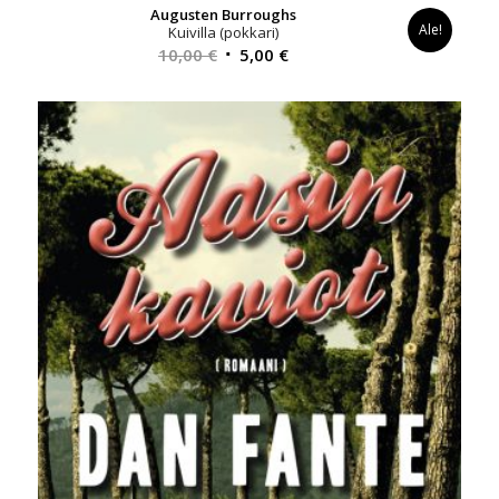
Augusten Burroughs
Ale!
Kuivilla (pokkari)
Alkuperäinen
Nykyinen
10,00
€
5,00
€
hinta
hinta
oli:
on:
10,00 €.
5,00 €.