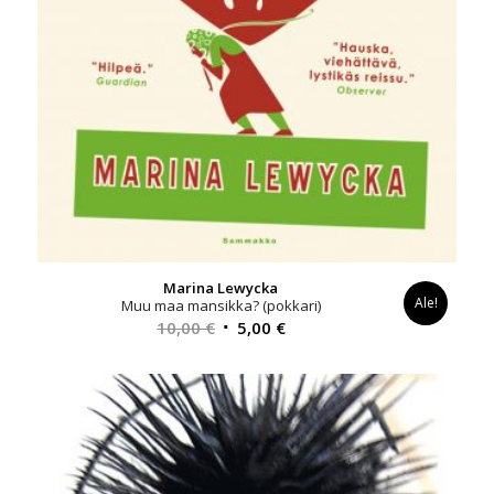
Marina Lewycka
Ale!
Muu maa mansikka? (pokkari)
Alkuperäinen
Nykyinen
10,00
€
5,00
€
hinta
hinta
oli:
on:
10,00 €.
5,00 €.