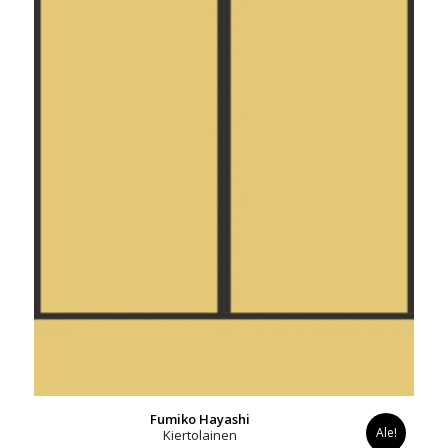
Fumiko Hayashi
Ale!
Kiertolainen