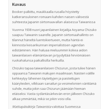
Kuvaus
Booker-palkittu, maukkaalla ruoalla höystetty
katkeransuloinen romaani kahden naisen välisestä
suhteesta Japanin siirtomaavallan alaisessa Taiwanissa
Vuonna 1938 nuori japanilainen kirjailija Aoyama Chizuko
saapuu Taiwanin saarelle. Japanin siirtomaahallinto on
tilannut häneltä luentokiertueen, mutta häntä ei
kiinnosta keisarikunnan imperialistisen agendan
edistäminen. Hän haluaa mieluummin kokea aidon
taiwanilaisen elämäntavan ja tyydyttää hirviömäisen
ruokahalunsa paikallisilla herkuilla.
Chizuko tapaa taiwanilaisen Chizurun, josta tulee hänen
oppaansa Taiwanin makujen maailmaan. Naisten välille
kehkeytyy läheinen täytettyjen ja paistettujen
kääryleiden, vilkkaan sanailun ja vesimelonien värittämä
suhde, mutta jokin saa Chizurun jäämään hieman
etäiseksi. Vasta sydäntäsärkevän eron jälkeen Chizuko
alkaa ymmärtää, mikä se jokin voisi olla.
Matkapäiväkirja Taiwanista
valottaa Suomessa