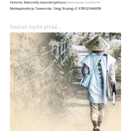
Historia
,
Käännetty kaunokirjallisuus
Avainsanat tuotteelle
Matkapäiväkirja Taiwanista
,
Yáng Shuāng-zǐ
,
9789523646308
Saatat myös pitää...