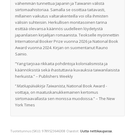
vähemmän tunnettua Japanin ja Taiwanin välistä
siirtomaahistoriaa. Samalla se osoittaa taitavasti,
millainen vaikutus valtarakenteilla voi olla ihmisten
välisiin suhteisiin. Herkullisen monitasoinen tarina
esittää olevansa käännös uudelleen löydetystä
japanilaisen kirjailijan romaanista. Teokselle myönnettiin
International Booker Prize vuonna 2026 ja National Book
Award vuonna 2024. Kirjan on suomentanut Rauno
Sainio.
”Yang tarjoaa rikkaita pohdintoja kolonialismista ja
käännöksistä sekä ihastuttavia kuvauksia taiwanilaisista
herkuista.” – Publishers Weekly
”
Matkapäiväkirja Taiwanista
, National Book Award -
voittaja, on maatuskanukkemainen kertomus
siirtomaavallasta sen monissa muodoissa.” – The New
York Times
Tuotetunnus (SKU):
9789523646308
Osastot:
Uutta nettikaupassa
,