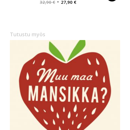
Alkuperäinen
Nykyinen
32,90
€
27,90
€
hinta
hinta
oli:
on:
32,90 €.
27,90 €.
Tutustu myös