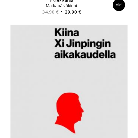
Franz Kafka
Ale!
Matkapäiväkirjat
Alkuperäinen
Nykyinen
34,90
€
29,90
€
hinta
hinta
oli:
on:
34,90 €.
29,90 €.