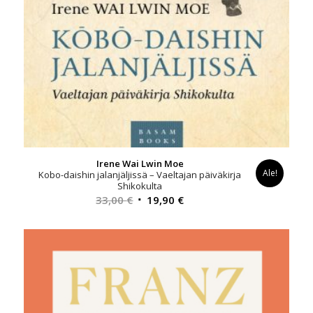
Irene Wai Lwin Moe
Ale!
Kobo-daishin jalanjäljissä – Vaeltajan päiväkirja
Shikokulta
Alkuperäinen
Nykyinen
33,00
€
19,90
€
hinta
hinta
oli:
on:
33,00 €.
19,90 €.