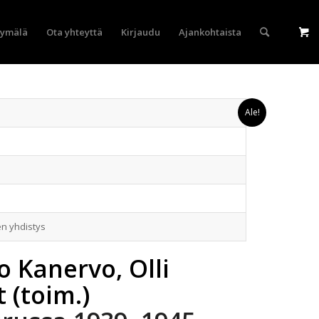
yymälä
Ota yhteyttä
Kirjaudu
Ajankohtaista
Ale!
en yhdistys
o Kanervo, Olli
 (toim.)