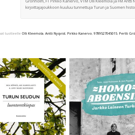
Grönholm, FT Pirkko Kanervo, VTM Olli Kleemola ja FM Antti 
kirjoittajajoukkoon kuuluu tunnettuja Turun ja Suomen histori
nat tuotteelle
Olli Kleemola
,
Antti Nyqvist
,
Pirkko Kanervo
,
9789527045015
,
Pertti G