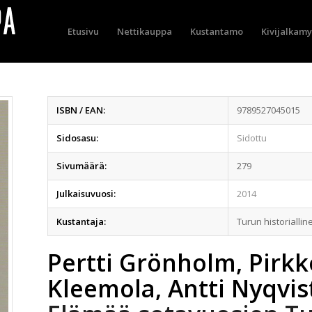
Etusivu
Nettikauppa
Kustantamo
Kivijalkam
ISBN / EAN:
9789527045015
Sidosasu:
Sidottu
Sivumäärä:
279
Julkaisuvuosi:
2014
Kustantaja:
Turun historiallin
Pertti Grönholm, Pirkk
Kleemola, Antti Nyqvist