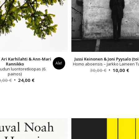
 Ari Karhilahti & Ann-Mari
Jussi Keinonen & Joni Pyysalo (toi
Ale!
Rannikko
Homo aboensis – Jarkko Laineen T
udun luontoretkiopas (6.
Alkuperäinen
Nyk
30,00
€
10,00
€
painos)
hinta
hint
Alkuperäinen
Nykyinen
0,00
€
24,00
€
oli:
on:
hinta
hinta
30,00 €.
10,0
oli:
on:
30,00 €.
24,00 €.