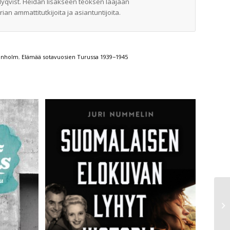
Nyqvist. Heidän lisäkseen teoksen laajaan
an ammattitutkijoita ja asiantuntijoita.
rönholm
,
Elämää sotavuosien Turussa 1939−1945