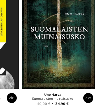
Uno Harva
Ale!
Ale!
n
Suomalaisten muinaisusko
yinen
Alkuperäinen
Nykyinen
40,00
€
34,90
€
a
hinta
hinta