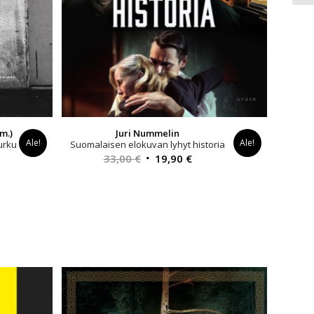
m.)
Juri Nummelin
Ale!
Ale!
urku
Suomalaisen elokuvan lyhyt historia
yinen
Alkuperäinen
Nykyinen
33,00
€
19,90
€
a
hinta
hinta
oli:
on:
0 €.
33,00 €.
19,90 €.