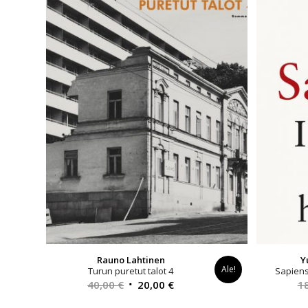
Rauno Lahtinen
Y
Ale!
Turun puretut talot 4
Sapiens 
Alkuperäinen
Nykyinen
40,00
€
20,00
€
1
hinta
hinta