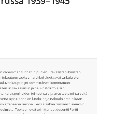
urussa 1939−1945
an vähemmän tunnetun puolen − tavallisten ihmisten
n tukeutuen teoksen artikkelit luotaavat turkulaisten
uuluvat kaupungin pommitukset, kotirintaman
isiin saksalaisiin ja neuvostoliittolaisiin,
, turkulaisperheiden toimeentulo ja avustustoiminta sekä
senä ajatuksena on luoda laaja näköala sota-aikaan
oskettaneena ilmiönä. Teos sisältää runsaasti aiemmin
koelmista. Teoksen ovat toimittaneet dosentti Pertti