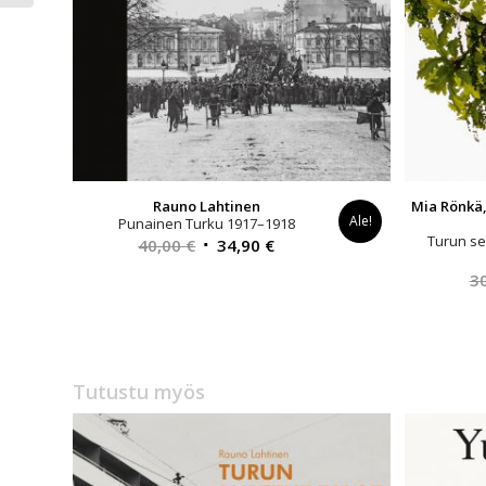
Rauno Lahtinen
Mia Rönkä,
Ale!
Punainen Turku 1917–1918
Turun se
Alkuperäinen
Nykyinen
40,00
€
34,90
€
hinta
hinta
3
oli:
on:
40,00 €.
34,90 €.
Tutustu myös