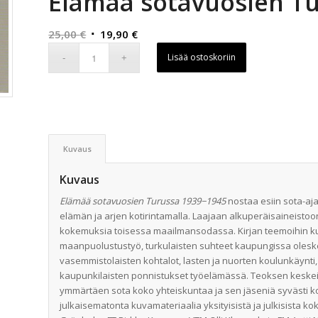
Elämää sotavuosien T
Alkuperäinen
Nykyinen
25,00
€
19,90
€
hinta
hinta
Lisää ostoskoriin
oli:
on:
25,00 €.
19,90 €.
Kuvaus
Kuvaus
Elämää sotavuosien Turussa 1939−1945
nostaa esiin sota-aj
elämän ja arjen kotirintamalla. Laajaan alkuperäisaineistoo
kokemuksia toisessa maailmansodassa. Kirjan teemoihin k
maanpuolustustyö, turkulaisten suhteet kaupungissa oleskelle
vasemmistolaisten kohtalot, lasten ja nuorten koulunkäynti
kaupunkilaisten ponnistukset työelämässä. Teoksen keskei
ymmärtäen sota koko yhteiskuntaa ja sen jäseniä syvästi k
julkaisematonta kuvamateriaalia yksityisistä ja julkisista ko