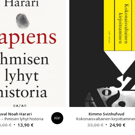
uval Noah Harari
Kimmo Svinhufvud
Ale!
– Ihmisen lyhyt historia
Kokonaisvaltainen kirjoittamine
Alkuperäinen
Nykyinen
Alkuperäinen
Nyk
8,00
€
13,90
€
33,00
€
24,90
€
hinta
hinta
hinta
hint