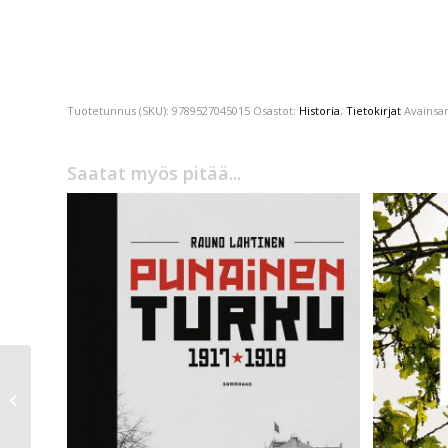
Tuotetunnus (SKU):
9789527045015
Osastot:
Historia
,
Tietokirjat
Avainsa
Saatat myös pitää...
Roberto Bolaño
Chileläinen yösoitto