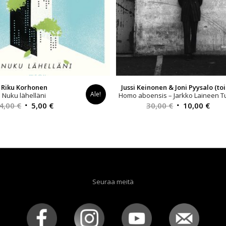
Riku Korhonen
Jussi Keinonen & Joni Pyysalo (toi
Ale!
Nuku lähelläni
Homo aboensis – Jarkko Laineen T
Alkuperäinen
Nykyinen
Alkuperäinen
Nyk
4,00
€
5,00
€
30,00
€
10,00
€
hinta
hinta
hinta
hint
oli:
on:
oli:
on:
34,00 €.
5,00 €.
30,00 €.
10,0
Seuraa meitä