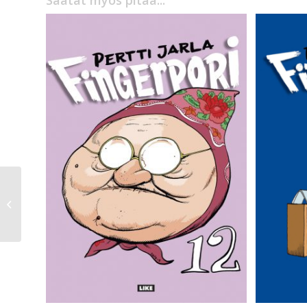
Saatat myös pitää...
Antti Hurskainen
Musta rauha ja muita
esseitä Juha
Seppälästä