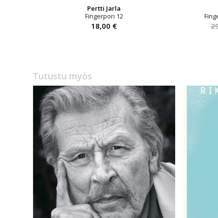
Pertti Jarla
Fingerpori 12
Fing
18,00
€
2
Tutustu myös