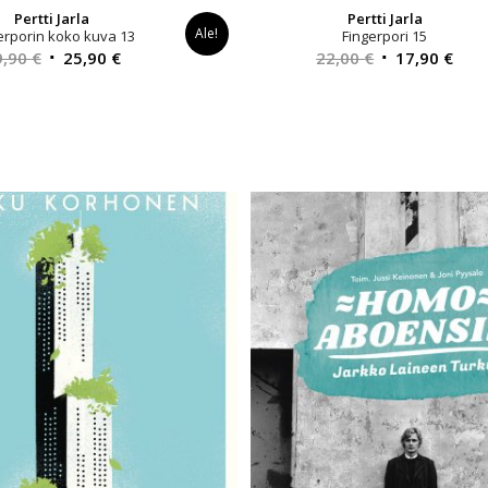
Pertti Jarla
Pertti Jarla
Ale!
erporin koko kuva 13
Fingerpori 15
Alkuperäinen
Nykyinen
Alkuperäinen
Nyk
9,90
€
25,90
€
22,00
€
17,90
€
hinta
hinta
hinta
hint
oli:
on:
oli:
on:
29,90 €.
25,90 €.
22,00 €.
17,9