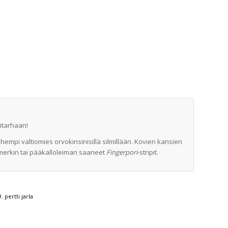
sitarhaan!
pi valtiomies orvokinsinisillä silmillään. Kovien kansien
än merkin tai pääkalloleiman saaneet
Fingerpori
-stripit.
9
,
pertti jarla