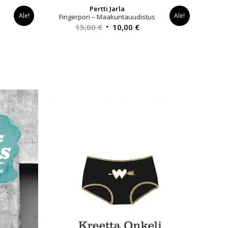
Pertti Jarla
Ale!
Ale!
Fingerpori – Maakuntauudistus
yinen
Alkuperäinen
Nykyinen
15,00
€
10,00
€
a
hinta
hinta
oli:
on:
0 €.
15,00 €.
10,00 €.