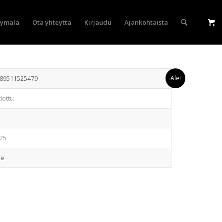
yymälä
Ota yhteyttä
Kirjaudu
Ajankohtaista
89511525479
Ale!
dottu
25
ke