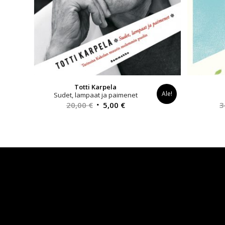
Totti Karpela
Ale!
Sudet, lampaat ja paimenet
Alkuperäinen
Nykyinen
20,00
€
5,00
€
3
hinta
hinta
oli:
on:
20,00 €.
5,00 €.