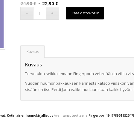
Alkuperäinen
Nykyinen
24,90
€
22,90
€
hinta
hinta
Lisää ostoskoriin
oli:
on:
24,90 €.
22,90 €.
Kuvaus
Kuvaus
Tervetuloa seikkailemaan Fingerporin vehreään ja villiin vit
Vuoden huumoripakkauksen kannesta katsoo viidakon vanhem
sisään on itse Pertti Jarla valikoinut laaristaan kaikki hyv
uvat
,
Kotimainen kaunokirjallisuus
Avainsanat tuotteelle
Fingerpori 19
,
978951152547