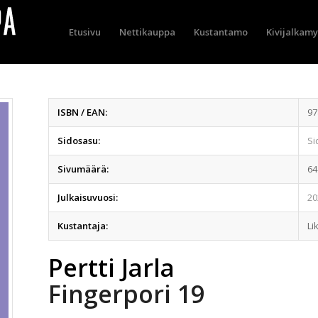
Etusivu
Nettikauppa
Kustantamo
Kivijalkam
ISBN / EAN:
97
Sidosasu:
Si
Sivumäärä:
64
Julkaisuvuosi:
20
Kustantaja:
Li
Pertti Jarla
Fingerpori 19