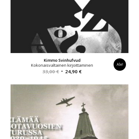
Kimmo Svinhufvud
Ale!
Kokonaisvaltainen kirjoittaminen
Alkuperäinen
Nykyinen
33,00
€
24,90
€
hinta
hinta
oli:
on:
33,00 €.
24,90 €.