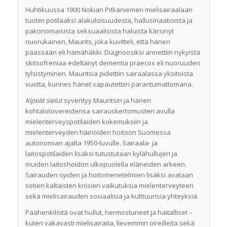
Huhtikuussa 1900 Nokian Pitkäniemen mielisairaalaan
tuotiin potilaaksi alakuloisuudesta, hallusinaatioista ja
pakonomaisista seksuaalisista haluista kärsinyt
nuorukainen, Maurits, joka kuvitteli, että hänen
päässään eli hämähäkki. Diagnoosiksi annettiin nykyistä
skitsofreniaa edeltänyt dementia praecox eli nuoruuden
tylsistyminen. Mauritsia pidettiin sairaalassa yksitoista
vuotta, kunnes hänet vapautettiin parantumattomana.
Kipeät sielut
syventyy Mauritsin ja hänen
kohtalotovereidensa sairauskertomusten avulla
mielenterveyspotilaiden kokemuksiin ja
mielenterveyden häiriöiden hoitoon Suomessa
autonomian ajalta 1950-luvulle. Sairaala- ja
laitospotilaiden lisäksi tutustutaan kylähullujen ja
muiden laitoshoidon ulkopuolella eläneiden arkeen.
Sairauden syiden ja hoitomenetelmien lisäksi avataan
sotien kaltaisten kriisien vaikutuksia mielenterveyteen
sekä mielisairauden sosiaalisia ja kulttuurisia yhteyksiä.
Päähenkilöitä ovat hullut, hermostuneet ja haitalliset –
kuten vakavasti mielisairaita, lievemmin oireilleita sekä