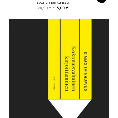
sota lännen kanssa
Alkuperäinen
Nykyinen
26,90
€
5,00
€
hinta
hinta
oli:
on:
26,90 €.
5,00 €.