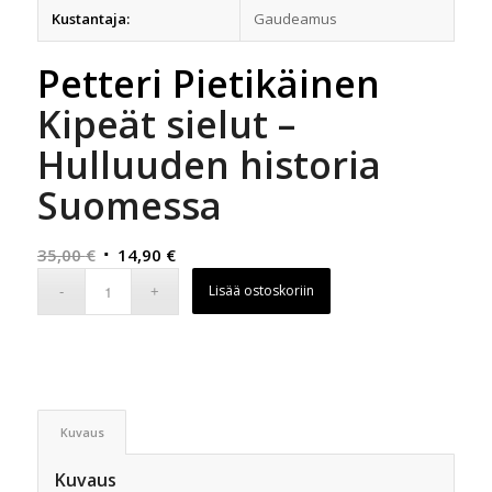
Kustantaja:
Gaudeamus
Petteri Pietikäinen
Kipeät sielut –
Hulluuden historia
Suomessa
Alkuperäinen
Nykyinen
35,00
€
14,90
€
hinta
hinta
Lisää ostoskoriin
oli:
on:
35,00 €.
14,90 €.
Kuvaus
Kuvaus