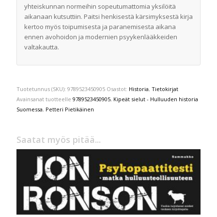
yhteiskunnan normeihin sopeutumattomia yksilöitä
aikanaan kutsuttiin. Paitsi henkisestä kärsimyksestä kirja
kertoo myös toipumisesta ja paranemisesta aikana
ennen avohoidon ja modernien psyykenlääkkeiden
valtakautta.
Tuotetunnus (SKU):
9789523450905
Osastot:
Historia
,
Tietokirjat
Avainsanat tuotteelle
9789523450905
,
Kipeät sielut - Hulluuden historia
Suomessa
,
Petteri Pietikäinen
Saatat myös pitää...