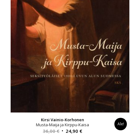
Kirsi Vainio-Korhonen
Ale!
Musta-Maija ja Kirppu-Kaisa
Alkuperäinen
Nykyinen
36,00
€
24,90
€
hinta
hinta