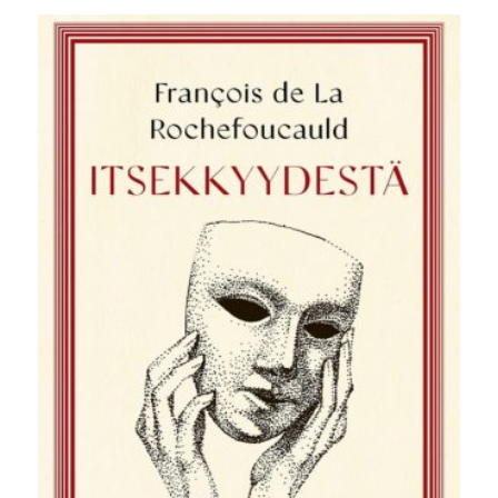
oli:
on:
36,00 €.
24,90 €.