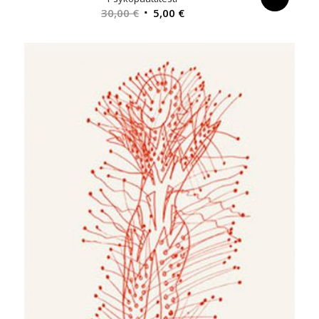
Alkuperäinen
Nykyinen
30,00
€
5,00
€
hinta
hinta
oli:
on:
30,00 €.
5,00 €.