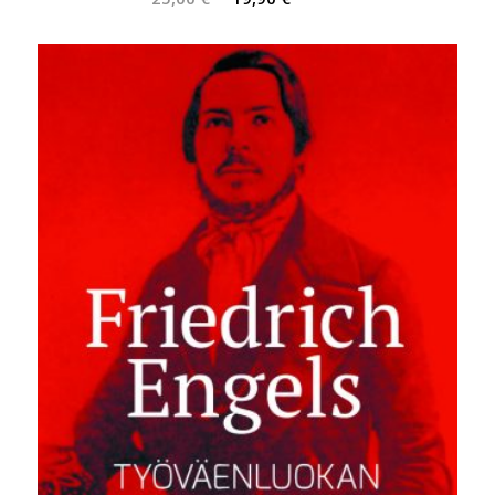
hinta
hinta
oli:
on:
25,00 €.
19,90 €.