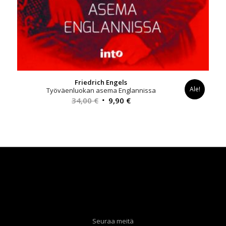
Friedrich Engels
Ale!
Työväenluokan asema Englannissa
Alkuperäinen
Nykyinen
34,00
€
9,90
€
hinta
hinta
oli:
on:
34,00 €.
9,90 €.
Seuraa meitä