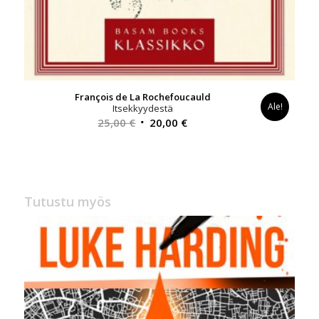
François de La Rochefoucauld
Ale!
Itsekkyydestä
Alkuperäinen
Nykyinen
25,00
€
20,00
€
hinta
hinta
oli:
on:
25,00 €.
20,00 €.
Tutustu myös