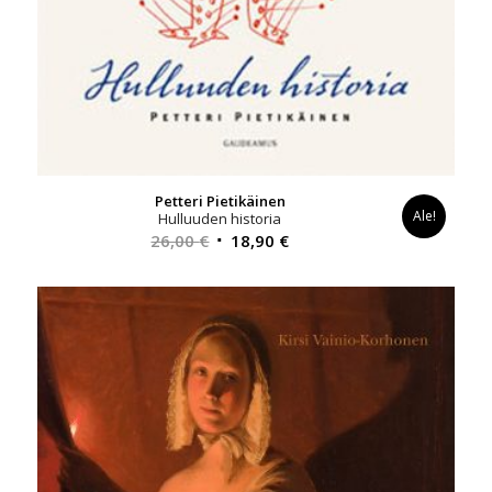
Petteri Pietikäinen
Ale!
Hulluuden historia
Alkuperäinen
Nykyinen
26,00
€
18,90
€
hinta
hinta
oli:
on:
26,00 €.
18,90 €.