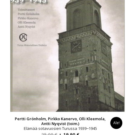
Pertti Grönholm, Pirkko Kanervo, Olli Kleemola,
Ale!
Antti Nyqvist (toim.)
Elämää sotavuosien Turussa 1939−1945
Alkuperäinen
Nykyinen
25,00
€
19,90
€