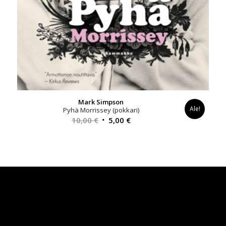
Mark Simpson
Ale!
Pyhä Morrissey (pokkari)
Alkuperäinen
Nykyinen
10,00
€
5,00
€
hinta
hinta
oli:
on:
10,00 €.
5,00 €.