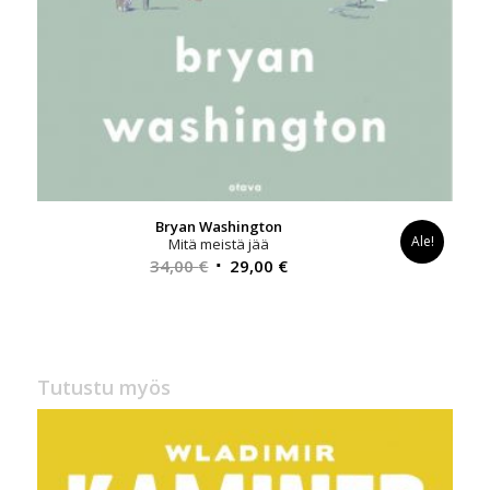
Bryan Washington
Ale!
Mitä meistä jää
Alkuperäinen
Nykyinen
34,00
€
29,00
€
hinta
hinta
oli:
on:
34,00 €.
29,00 €.
Tutustu myös