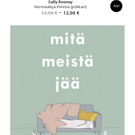
Sally Rooney
Ale!
Normaaleja ihmisiä (pokkari)
Alkuperäinen
Nykyinen
12,90
€
12,00
€
hinta
hinta
oli:
on:
12,90 €.
12,00 €.