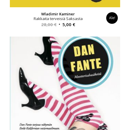
Wladimir Kaminer
Ale!
Rakkaita terveisiä Saksasta
Alkuperäinen
Nykyinen
28,00
€
5,00
€
hinta
hinta
oli:
on:
28,00 €.
5,00 €.