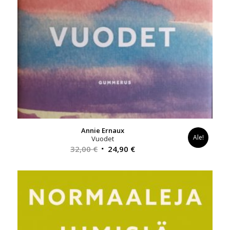
Annie Ernaux
Ale!
Vuodet
Alkuperäinen
Nykyinen
32,00
€
24,90
€
hinta
hinta
oli:
on:
32,00 €.
24,90 €.