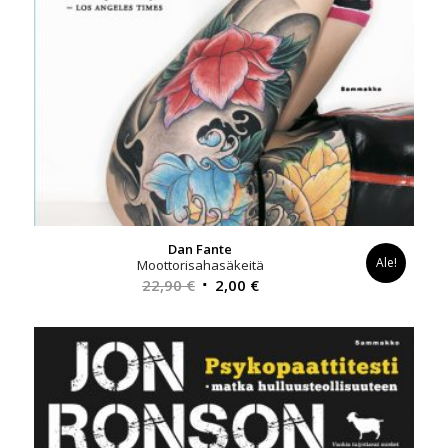
Dan Fante
Ale!
Moottorisahasäkeitä
Alkuperäinen
Nykyinen
22,90
€
2,00
€
hinta
hinta
oli:
on:
22,90 €.
2,00 €.