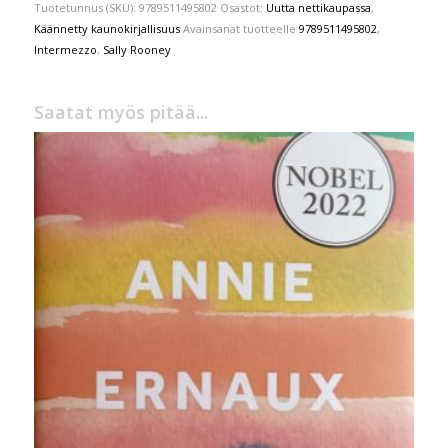
Tuotetunnus (SKU):
9789511495802
Osastot:
Uutta nettikaupassa
,
Käännetty kaunokirjallisuus
Avainsanat tuotteelle
9789511495802
,
Intermezzo
,
Sally Rooney
Saatat myös pitää...