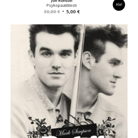
Jon Ronson
Ale!
Psykopaattitesti
Alkuperäinen
Nykyinen
30,00
€
5,00
€
hinta
hinta
oli:
on:
30,00 €.
5,00 €.