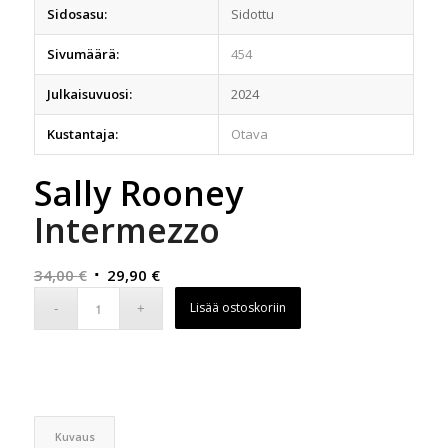
Sidosasu:
Sidottu
Sivumäärä:
454
Julkaisuvuosi:
2024
Kustantaja:
Otava
Sally Rooney
Intermezzo
Alkuperäinen
Nykyinen
34,00
€
29,90
€
hinta
hinta
Lisää ostoskoriin
oli:
on:
34,00 €.
29,90 €.
Kuvaus