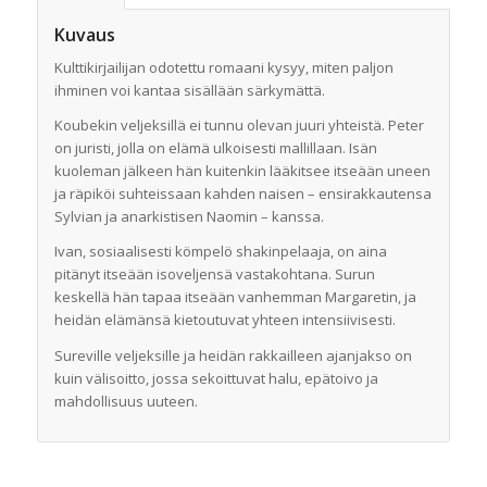
Kuvaus
Kulttikirjailijan odotettu romaani kysyy, miten paljon
ihminen voi kantaa sisällään särkymättä.
Koubekin veljeksillä ei tunnu olevan juuri yhteistä. Peter
on juristi, jolla on elämä ulkoisesti mallillaan. Isän
kuoleman jälkeen hän kuitenkin lääkitsee itseään uneen
ja räpiköi suhteissaan kahden naisen – ensirakkautensa
Sylvian ja anarkistisen Naomin – kanssa.
Ivan, sosiaalisesti kömpelö shakinpelaaja, on aina
pitänyt itseään isoveljensä vastakohtana. Surun
keskellä hän tapaa itseään vanhemman Margaretin, ja
heidän elämänsä kietoutuvat yhteen intensiivisesti.
Sureville veljeksille ja heidän rakkailleen ajanjakso on
kuin välisoitto, jossa sekoittuvat halu, epätoivo ja
mahdollisuus uuteen.