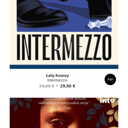
Sally Rooney
Ale!
Intermezzo
Alkuperäinen
Nykyinen
34,00
€
29,90
€
hinta
hinta
oli:
on:
34,00 €.
29,90 €.