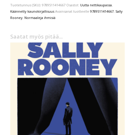
Tuotetunnus (SKU):
9789511414667
Osastot:
Uutta nettikaupassa
,
Käännetty kaunokirjallisuus
Avainsanat tuotteelle
9789511414667
,
Sally
Rooney
,
Normaaleja ihmisiä
Saatat myös pitää...