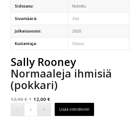
Sidosasu:
Nidottu
Sivumäärä:
264
Julkaisuvuosi:
2020
Kustantaja:
Otava
Sally Rooney
Normaaleja ihmisiä
(pokkari)
Alkuperäinen
Nykyinen
12,90
€
12,00
€
hinta
hinta
Lisää ostoskoriin
oli:
on:
12,90 €.
12,00 €.