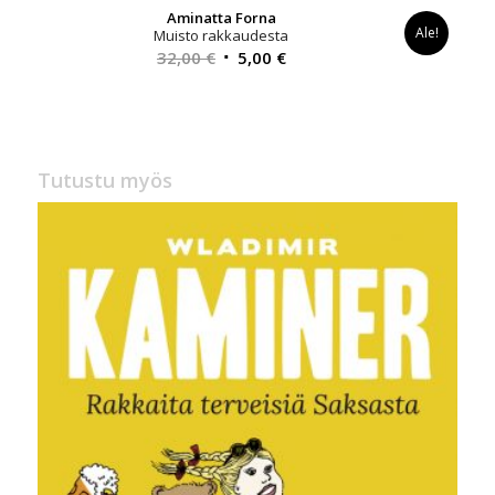
Aminatta Forna
Ale!
Muisto rakkaudesta
Alkuperäinen
Nykyinen
32,00
€
5,00
€
hinta
hinta
oli:
on:
32,00 €.
5,00 €.
Tutustu myös