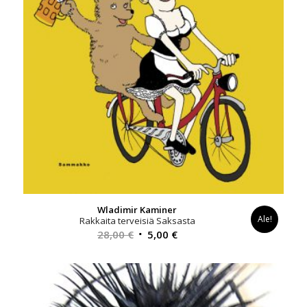
Wladimir Kaminer
Ale!
Rakkaita terveisiä Saksasta
Alkuperäinen
Nykyinen
28,00
€
5,00
€
hinta
hinta
oli:
on:
28,00 €.
5,00 €.