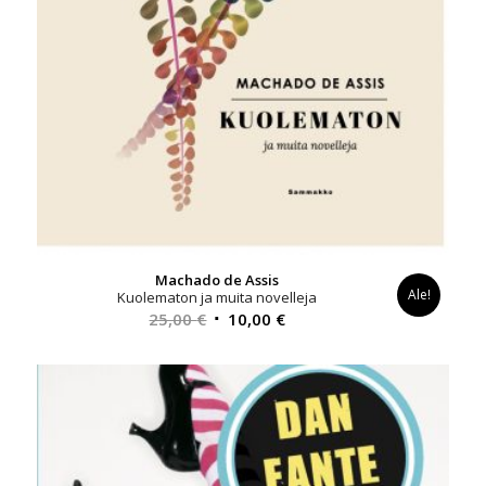
Machado de Assis
Ale!
Kuolematon ja muita novelleja
Alkuperäinen
Nykyinen
25,00
€
10,00
€
hinta
hinta
oli:
on:
25,00 €.
10,00 €.