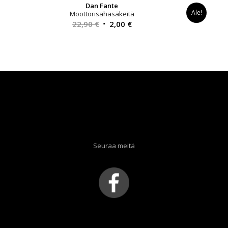
Dan Fante
Ale!
Moottorisahasäkeitä
Alkuperäinen
Nykyinen
22,90
€
2,00
€
hinta
hinta
oli:
on:
22,90 €.
2,00 €.
Seuraa meitä