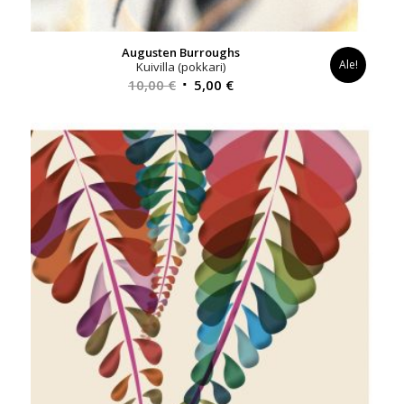
Augusten Burroughs
Ale!
Kuivilla (pokkari)
Alkuperäinen
Nykyinen
10,00
€
5,00
€
hinta
hinta
oli:
on:
10,00 €.
5,00 €.