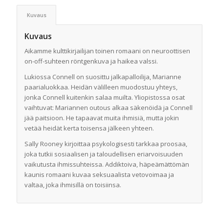
Kuvaus
Kuvaus
Aikamme kulttikirjailijan toinen romaani on neuroottisen
on-off-suhteen röntgenkuva ja haikea valssi.
Lukiossa Connell on suosittu jalkapalloilija, Marianne
paarialuokkaa. Heidän välilleen muodostuu yhteys,
jonka Connell kuitenkin salaa muilta. Yliopistossa osat
vaihtuvat: Mariannen outous alkaa säkenöidä ja Connell
jää paitsioon. He tapaavat muita ihmisiä, mutta jokin
vetää heidät kerta toisensa jälkeen yhteen.
Sally Rooney kirjoittaa psykologisesti tarkkaa proosaa,
joka tutkii sosiaalisen ja taloudellisen eriarvoisuuden
vaikutusta ihmissuhteissa. Addiktoiva, häpeämättömän
kaunis romaani kuvaa seksuaalista vetovoimaa ja
valtaa, joka ihmisillä on toisiinsa.