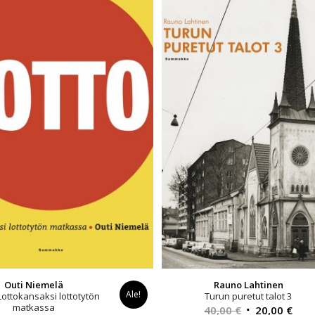
Outi Niemelä
Rauno Lahtinen
Ale!
 Lottokansaksi lottotytön
Turun puretut talot 3
matkassa
Alkuperäinen
Nyk
40,00
€
20,00
€