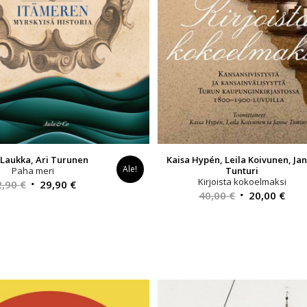
 Laukka, Ari Turunen
Kaisa Hypén, Leila Koivunen, Ja
Ale!
Paha meri
Tunturi
Kirjoista kokoelmaksi
Alkuperäinen
Nykyinen
2,90
€
29,90
€
Alkuperäinen
Nyk
40,00
€
20,00
€
hinta
hinta
hinta
hint
oli:
on:
oli:
on:
32,90 €.
29,90 €.
40,00 €.
20,0