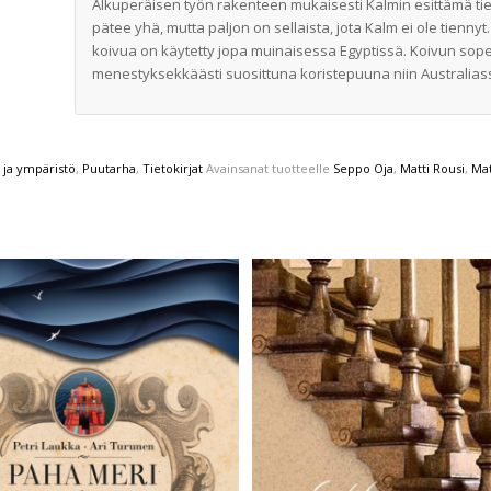
Alkuperäisen työn rakenteen mukaisesti Kalmin esittämä tie
pätee yhä, mutta paljon on sellaista, jota Kalm ei ole tiennyt.
koivua on käytetty jopa muinaisessa Egyptissä. Koivun so
menestyksekkäästi suosittuna koristepuuna niin Australiassa
 ja ympäristö
,
Puutarha
,
Tietokirjat
Avainsanat tuotteelle
Seppo Oja
,
Matti Rousi
,
Mat