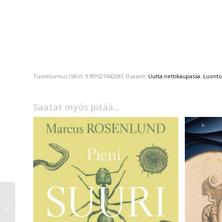
Tuotetunnus (SKU):
9789527442081
Osastot:
Uutta nettikaupassa
,
Luonto
Saatat myös pitää...
Adolph Törneros
Uppsalan
romantiikkaa