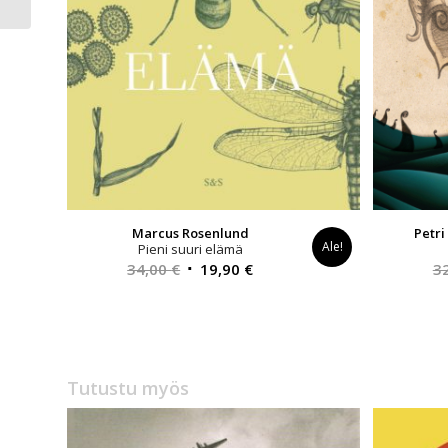
Marcus Rosenlund
Petri
Ale!
Pieni suuri elämä
Alkuperäinen
Nykyinen
34,00
€
19,90
€
3
hinta
hinta
oli:
on:
34,00 €.
19,90 €.
Tutustu myös