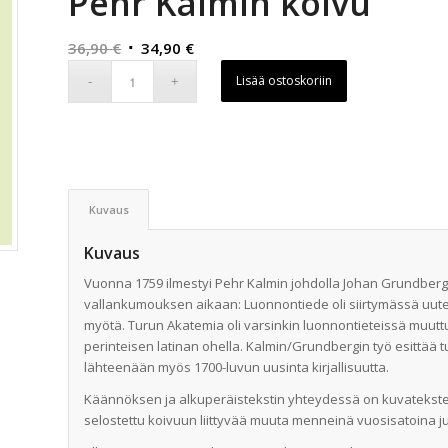
Pehr Kalmin koivu
Alkuperäinen
Nykyinen
36,90
€
34,90
€
hinta
hinta
Lisää ostoskoriin
oli:
on:
36,90 €.
34,90 €.
Kuvaus
Kuvaus
Vuonna 1759 ilmestyi Pehr Kalmin johdolla Johan Grundbergin
vallankumouksen aikaan: Luonnontiede oli siirtymässä uut
myötä. Turun Akatemia oli varsinkin luonnontieteissä muuttun
perinteisen latinan ohella. Kalmin/Grundbergin työ esittää t
lähteenään myös 1700-luvun uusinta kirjallisuutta.
Käännöksen ja alkuperäistekstin yhteydessä on kuvateksteinä 
selostettu koivuun liittyvää muuta menneinä vuosisatoina ju