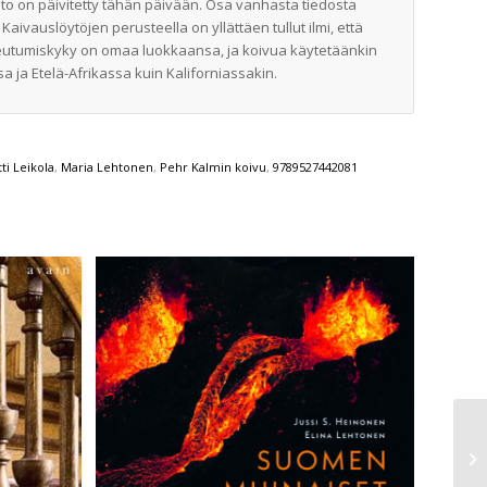
to on päivitetty tähän päivään. Osa vanhasta tiedosta
 Kaivauslöytöjen perusteella on yllättäen tullut ilmi, että
peutumiskyky on omaa luokkaansa, ja koivua käytetäänkin
 ja Etelä-Afrikassa kuin Kaliforniassakin.
ti Leikola
,
Maria Lehtonen
,
Pehr Kalmin koivu
,
9789527442081