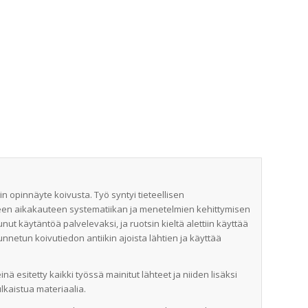
 opinnäyte koivusta. Työ syntyi tieteellisen
een aikakauteen systematiikan ja menetelmien kehittymisen
ut käytäntöä palvelevaksi, ja ruotsin kieltä alettiin käyttää
unnetun koivutiedon antiikin ajoista lähtien ja käyttää
esitetty kaikki työssä mainitut lähteet ja niiden lisäksi
lkaistua materiaalia.