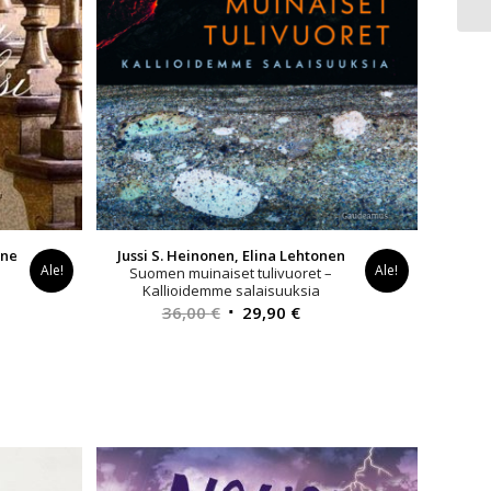
nne
Jussi S. Heinonen, Elina Lehtonen
Ale!
Ale!
Suomen muinaiset tulivuoret –
Kallioidemme salaisuuksia
yinen
Alkuperäinen
Nykyinen
36,00
€
29,90
€
a
hinta
hinta
oli:
on:
0 €.
36,00 €.
29,90 €.