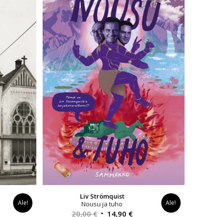
Liv Strömquist
Ale!
Ale!
Nousu ja tuho
yinen
Alkuperäinen
Nykyinen
20,00
€
14,90
€