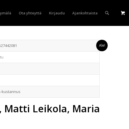
yymälä
Ota yhteyttä
Kirjaudu
Ajankohtaista
527442081
Ale!
tu
s-kustannus
, Matti Leikola, Maria