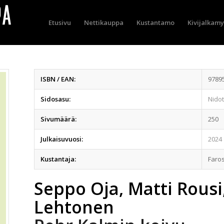
Etusivu
Nettikauppa
Kustantamo
Kivijalkam
ISBN / EAN:
9789
Sidosasu:
Nidot
Sivumäärä:
250
Julkaisuvuosi:
2024
Kustantaja:
Faro
Seppo Oja, Matti Rousi
Lehtonen