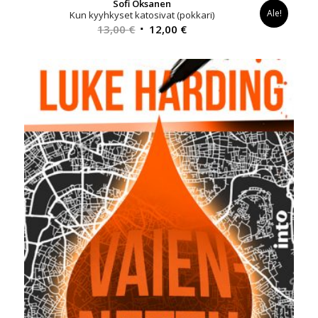
Sofi Oksanen
Ale!
Kun kyyhkyset katosivat (pokkari)
Alkuperäinen
Nykyinen
13,00
€
12,00
€
hinta
hinta
oli:
on:
13,00 €.
12,00 €.