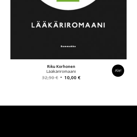
Riku Korhonen
Ale!
Lääkäriromaani
Alkuperäinen
Nykyinen
32,90
€
10,00
€
hinta
hinta
oli:
on:
32,90 €.
10,00 €.