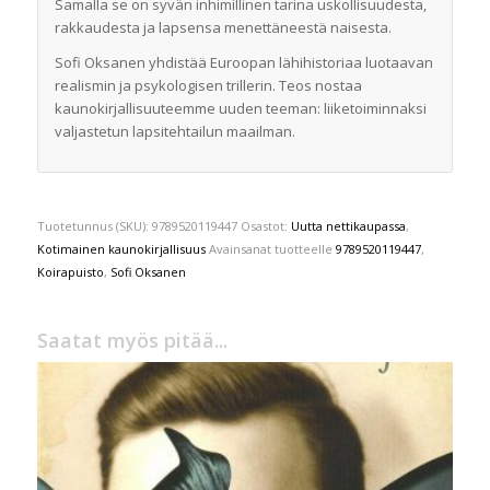
Samalla se on syvän inhimillinen tarina uskollisuudesta,
rakkaudesta ja lapsensa menettäneestä naisesta.
Sofi Oksanen yhdistää Euroopan lähihistoriaa luotaavan
realismin ja psykologisen trillerin. Teos nostaa
kaunokirjallisuuteemme uuden teeman: liiketoiminnaksi
valjastetun lapsitehtailun maailman.
Tuotetunnus (SKU):
9789520119447
Osastot:
Uutta nettikaupassa
,
Kotimainen kaunokirjallisuus
Avainsanat tuotteelle
9789520119447
,
Koirapuisto
,
Sofi Oksanen
Saatat myös pitää...