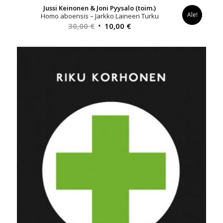
Jussi Keinonen & Joni Pyysalo (toim.)
Ale!
Homo aboensis – Jarkko Laineen Turku
Alkuperäinen
Nykyinen
30,00
€
10,00
€
hinta
hinta
oli:
on:
30,00 €.
10,00 €.