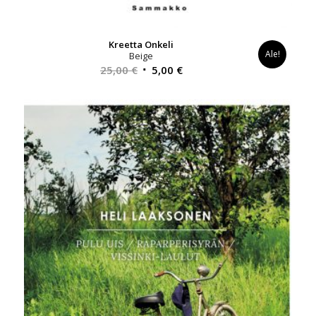
Kreetta Onkeli
Ale!
Beige
Alkuperäinen
Nykyinen
25,00
€
5,00
€
hinta
hinta
oli:
on:
25,00 €.
5,00 €.