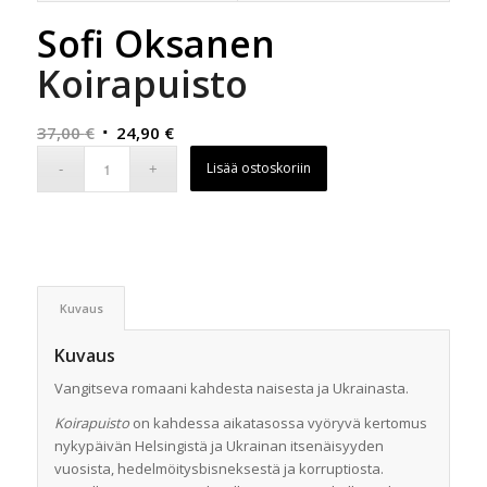
Sofi Oksanen
Koirapuisto
Alkuperäinen
Nykyinen
37,00
€
24,90
€
hinta
hinta
Lisää ostoskoriin
oli:
on:
37,00 €.
24,90 €.
Kuvaus
Kuvaus
Vangitseva romaani kahdesta naisesta ja Ukrainasta.
Koirapuisto
on kahdessa aikatasossa vyöryvä kertomus
nykypäivän Helsingistä ja Ukrainan itsenäisyyden
vuosista, hedelmöitysbisneksestä ja korruptiosta.