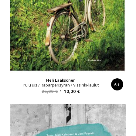
Heli Laaksonen
Ale!
Pulu uis / Raparperisyrän / Vissinki-laulut
Alkuperäinen
Nykyinen
25,00
€
10,00
€
hinta
hinta
oli:
on:
25,00 €.
10,00 €.