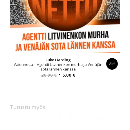
Luke Harding
Ale!
Vaiennettu – Agentti Litvinenkon murha ja Venäjän
sota lännen kanssa
Alkuperäinen
Nykyinen
26,90
€
5,00
€
hinta
hinta
oli:
on:
26,90 €.
5,00 €.
Tutustu myös