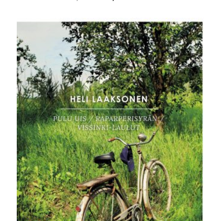
hinta
hinta
oli:
on:
32,90 €.
10,00 €.