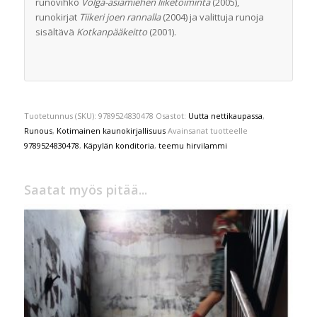
runovihko
Volga-asiamiehen liiketoiminta
(2005),
runokirjat
Tiikeri joen rannalla
(2004) ja valittuja runoja
sisältävä
Kotkanpääkeitto
(2001).
Tuotetunnus (SKU):
9789524830478
Osastot:
Uutta nettikaupassa
,
Runous
,
Kotimainen kaunokirjallisuus
Avainsanat tuotteelle
9789524830478
,
Käpylän konditoria
,
teemu hirvilammi
Saatat myös pitää...