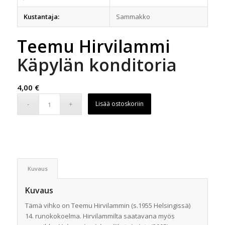
Kustantaja:
Sammakko
Teemu Hirvilammi
Käpylän konditoria
4,00
€
Lisää ostoskoriin
Kuvaus
Kuvaus
Tämä vihko on Teemu Hirvilammin (s.1955 Helsingissä)
14. runokokoelma. Hirvilammilta saatavana myös