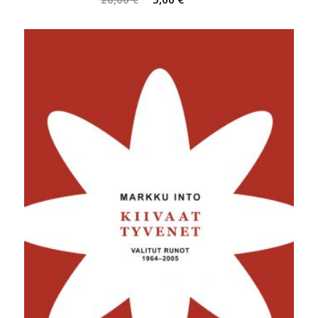
hinta
hinta
oli:
on:
20,00 €.
5,00 €.