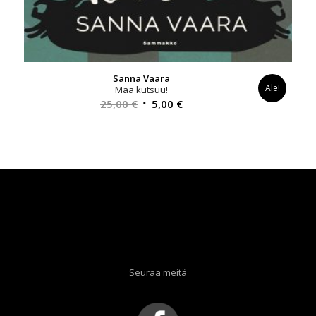
Sanna Vaara
Ale!
Maa kutsuu!
Alkuperäinen
Nykyinen
25,00
€
5,00
€
hinta
hinta
oli:
on:
25,00 €.
5,00 €.
Seuraa meitä