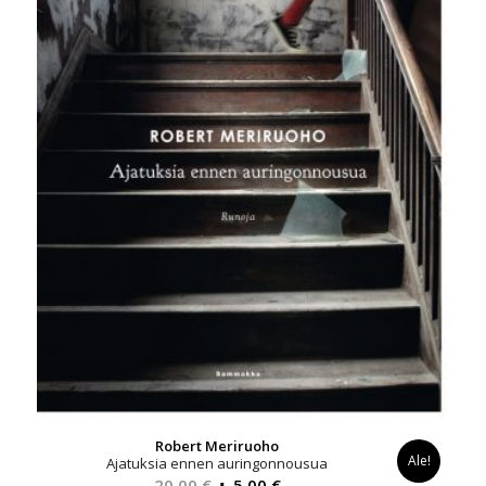
Robert Meriruoho
Ale!
Ajatuksia ennen auringonnousua
Alkuperäinen
Nykyinen
20,00
€
5,00
€