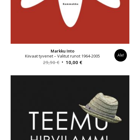
Markku Into
Ale!
Kiivaat tyvenet – Valitut runot 1964-2005
Alkuperäinen
Nykyinen
29,90
€
10,00
€
hinta
hinta
oli:
on:
29,90 €.
10,00 €.