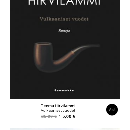
Teemu Hirvilammi
Ale!
Vulkaaniset vuodet
Alkuperäinen
Nykyinen
25,00
€
5,00
€
hinta
hinta
oli:
on: