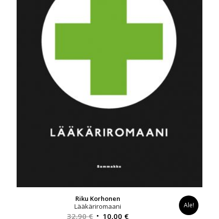
Riku Korhonen
Ale!
Lääkäriromaani
Alkuperäinen
Nykyinen
32,90
€
10,00
€