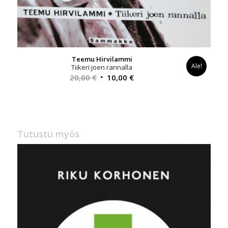
Teemu Hirvilammi
Ale!
Tiikeri joen rannalla
Alkuperäinen
Nykyinen
20,00
€
10,00
€
hinta
hinta
oli:
on:
20,00 €.
10,00 €.
Tutustu myös