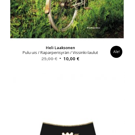
Heli Laaksonen
Ale!
Pulu uis / Raparperisyrän / Vissinki-laulut
Alkuperäinen
Nykyinen
25,00
€
10,00
€
hinta
hinta
oli:
on:
25,00 €.
10,00 €.