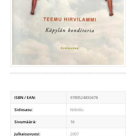
ISBN / EAN:
9789524830478
Sidosasu:
Nidottu
Sivumäärä:
16
Julkaisuvuosi:
2007