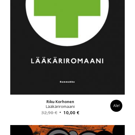
Riku Korhonen
Ale!
Lääkäriromaani
Alkuperäinen
Nykyinen
32,90
€
10,00
€
hinta
hinta
oli:
on:
32,90 €.
10,00 €.