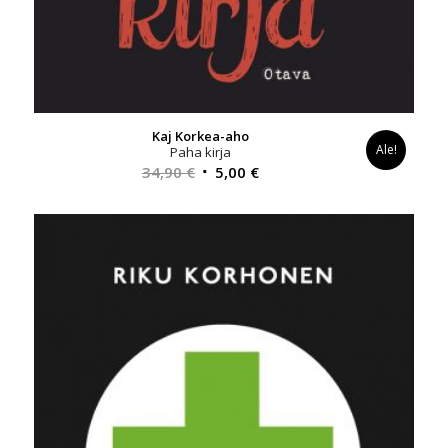
Kaj Korkea-aho
Ale!
Paha kirja
Alkuperäinen
Nykyinen
34,90
€
5,00
€
hinta
hinta
oli:
on:
34,90 €.
5,00 €.