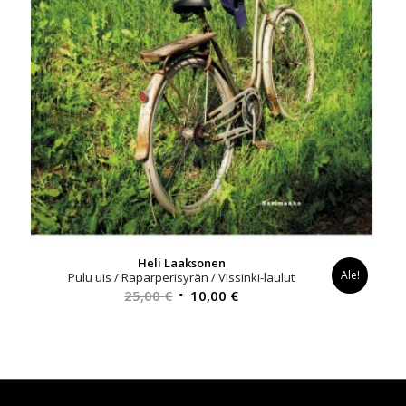
Heli Laaksonen
Ale!
Pulu uis / Raparperisyrän / Vissinki-laulut
Alkuperäinen
Nykyinen
25,00
€
10,00
€
hinta
hinta
oli:
on:
25,00 €.
10,00 €.