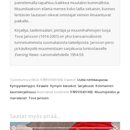
painelemalla tapahtuu kaikkea muutakin kummallista.
Muumilaakson elämä menee koko lailla sekaisin, kunnes
lentävän lautasen oikeat omistajat viimein ilmaantuvat
paikalle…
Kirjailija, taidemaalari, piirtäjä ja muumihahmojen luoja
Tove Jansson (1914-2001) on yksi kansainvälisesti
tunnetuimmista suomalaisista taiteilijoista. Jansson piirsi
ja käsikirjoitti muumeistaan sarjakuvia lontoolaiselle
Evening News
-sanomalehdelle 1954-59.
Tuotetunnus (SKU):
9789510431450
Osastot:
Uutta nettikaupassa
,
Kymppikamppis
,
Kesäale
,
Kympin klassikot
,
Sarjakuvat
,
Kotimainen
kaunokirjallisuus
Avainsanat tuotteelle
9789510431450
,
Muumipeikko ja
marsilaiset
,
Tove Jansson
Saatat myös pitää...