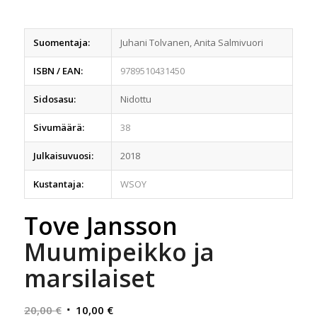
Suomentaja:
Juhani Tolvanen, Anita Salmivuori
ISBN / EAN:
9789510431450
Sidosasu:
Nidottu
Sivumäärä:
38
Julkaisuvuosi:
2018
Kustantaja:
WSOY
Tove Jansson
Muumipeikko ja
marsilaiset
Alkuperäinen
Nykyinen
20,00
€
10,00
€