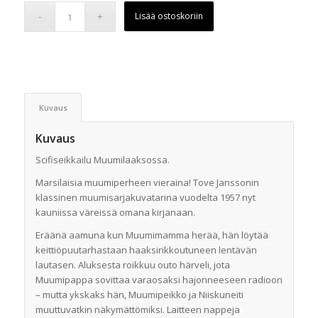
hinta
hinta
Lisää ostoskoriin
oli:
on:
20,00 €.
10,00 €.
Kuvaus
Kuvaus
Scifiseikkailu Muumilaaksossa.
Marsilaisia muumiperheen vieraina! Tove Janssonin
klassinen muumisarjakuvatarina vuodelta 1957 nyt
kauniissa väreissä omana kirjanaan.
Eräänä aamuna kun Muumimamma herää, hän löytää
keittiöpuutarhastaan haaksirikkoutuneen lentävän
lautasen. Aluksesta roikkuu outo härveli, jota
Muumipappa sovittaa varaosaksi hajonneeseen radioon
– mutta ykskaks hän, Muumipeikko ja Niiskuneiti
muuttuvatkin näkymättömiksi. Laitteen nappeja