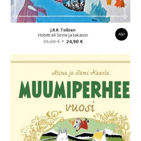
J.R.R. Tolkien
Ale!
Hobitti eli Sinne ja takaisin
Alkuperäinen
Nykyinen
35,00
€
24,90
€
hinta
hinta
oli:
on:
35,00 €.
24,90 €.