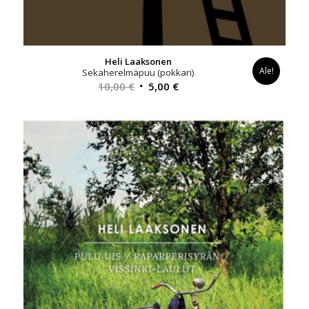
Heli Laaksonen
Ale!
Sekaherelmäpuu (pokkari)
Alkuperäinen
Nykyinen
10,00
€
5,00
€
hinta
hinta
oli:
on:
10,00 €.
5,00 €.