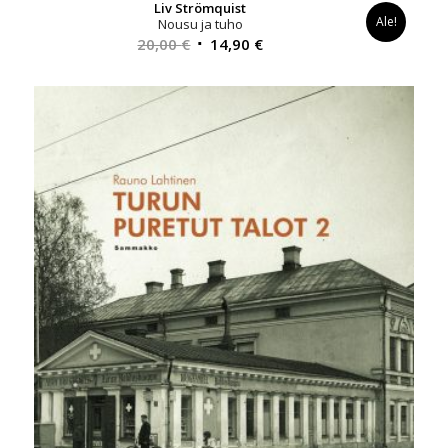
Liv Strömquist
Ale!
Nousu ja tuho
Alkuperäinen
Nykyinen
20,00
€
14,90
€
hinta
hinta
oli:
on:
20,00 €.
14,90 €.