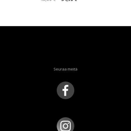
hinta
hinta
oli:
on:
40,00 €.
34,90 €.
Seuraa meitä