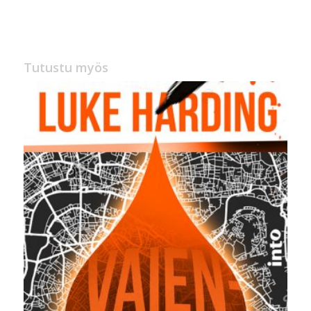
hinta
hinta
oli:
on:
40,00 €.
39,00 €.
Tutustu myös