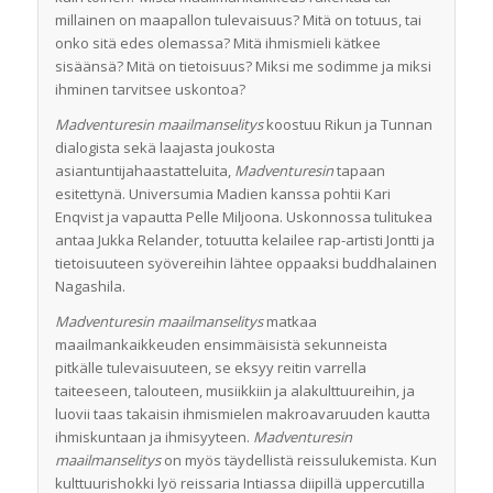
millainen on maapallon tulevaisuus? Mitä on totuus, tai
onko sitä edes olemassa? Mitä ihmismieli kätkee
sisäänsä? Mitä on tietoisuus? Miksi me sodimme ja miksi
ihminen tarvitsee uskontoa?
Madventuresin maailmanselitys
koostuu Rikun ja Tunnan
dialogista sekä laajasta joukosta
asiantuntijahaastatteluita,
Madventuresin
tapaan
esitettynä. Universumia Madien kanssa pohtii Kari
Enqvist ja vapautta Pelle Miljoona. Uskonnossa tulitukea
antaa Jukka Relander, totuutta kelailee rap-artisti Jontti ja
tietoisuuteen syövereihin lähtee oppaaksi buddhalainen
Nagashila.
Madventuresin maailmanselitys
matkaa
maailmankaikkeuden ensimmäisistä sekunneista
pitkälle tulevaisuuteen, se eksyy reitin varrella
taiteeseen, talouteen, musiikkiin ja alakulttuureihin, ja
luovii taas takaisin ihmismielen makroavaruuden kautta
ihmiskuntaan ja ihmisyyteen.
Madventuresin
maailmanselitys
on myös täydellistä reissulukemista. Kun
kulttuurishokki lyö reissaria Intiassa diipillä uppercutilla