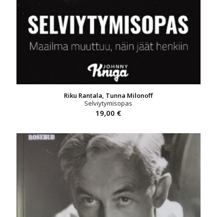
Riku Rantala, Tunna Milonoff
Selviytymisopas
19,00
€