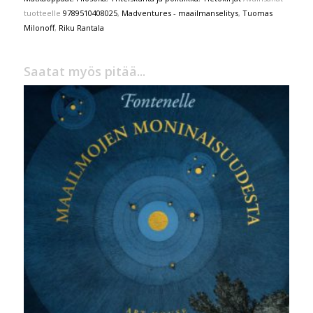
tuotteelle
9789510408025
,
Madventures - maailmanselitys
,
Tuomas
Milonoff
,
Riku Rantala
Saatat myös pitää...