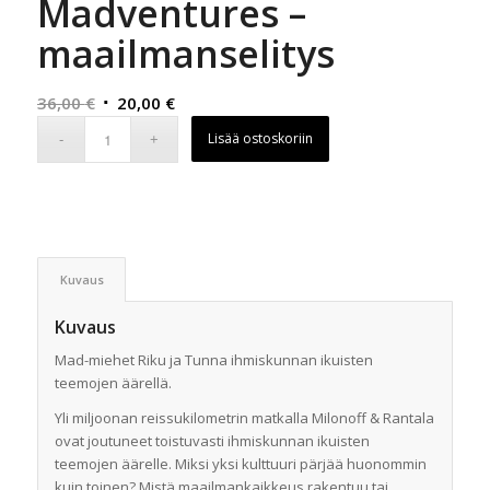
Madventures –
maailmanselitys
Alkuperäinen
Nykyinen
36,00
€
20,00
€
hinta
hinta
Lisää ostoskoriin
oli:
on:
36,00 €.
20,00 €.
Kuvaus
Kuvaus
Mad-miehet Riku ja Tunna ihmiskunnan ikuisten
teemojen äärellä.
Yli miljoonan reissukilometrin matkalla Milonoff & Rantala
ovat joutuneet toistuvasti ihmiskunnan ikuisten
teemojen äärelle. Miksi yksi kulttuuri pärjää huonommin
kuin toinen? Mistä maailmankaikkeus rakentuu tai