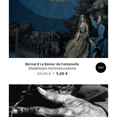
Bernard Le Bovier de Fontenelle
Ale!
Maailmojen moninaisuudesta
Alkuperäinen
Nykyinen
29,90
€
5,00
€
hinta
hinta
oli:
on:
29,90 €.
5,00 €.