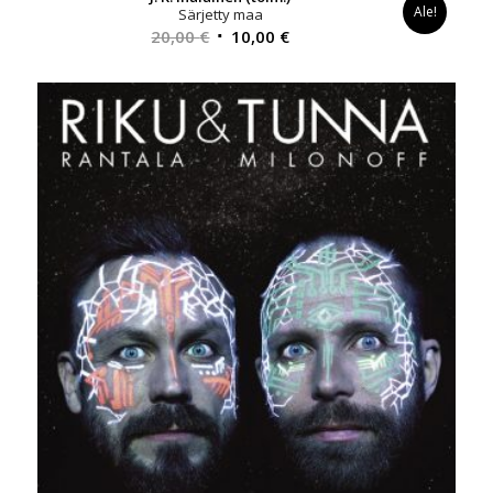
Ale!
Särjetty maa
Alkuperäinen
Nykyinen
20,00
€
10,00
€
hinta
hinta
oli:
on:
20,00 €.
10,00 €.