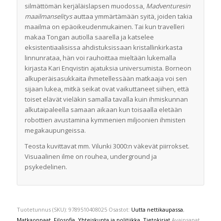
silmättömän kerjäläislapsen muodossa,
Madventuresin
maailmanselitys
auttaa ymmärtämään syitä, joiden takia
maailma on epäoikeudenmukainen. Tai kun travelleri
makaa Tongan autiolla saarella ja katselee
eksistentiaalisissa ahdistuksissaan kristallinkirkasta
linnunrataa, hän voi rauhoittaa mieltään lukemalla
kirjasta Kari Enqvistin ajatuksia universumista. Borneon
alkuperäisasukkaita ihmetellessään matkaaja voi sen
sijaan lukea, mitkä seikat ovat vaikuttaneet siihen, että
toiset elävät vieläkin samalla tavalla kuin ihmiskunnan
alkutaipaleella samaan aikaan kun toisaalla eletään
robottien avustamina kymmenien miljoonien ihmisten
megakaupungeissa.
Teosta kuvittavat mm. Vilunki 3000:n väkevät piirrokset.
Visuaalinen ilme on rouhea, underground ja
psykedelinen.
Tuotetunnus (SKU):
9789510408025
Osastot:
Uutta nettikaupassa
,
Matkaoppaat
,
Filosofia
,
Yhteiskunta ja politiikka
,
Tietokirjat
Avainsanat