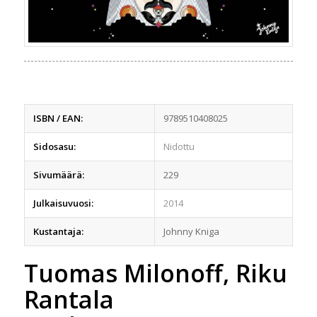
ISBN / EAN:
9789510408025
Sidosasu:
Nidottu
Sivumäärä:
229
Julkaisuvuosi:
2014
Kustantaja:
Johnny Kniga
Tuomas Milonoff, Riku
Rantala