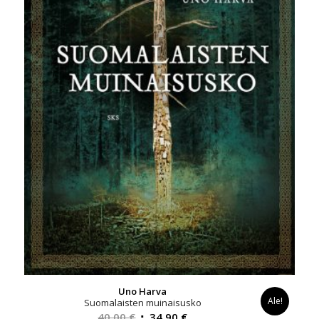
Uno Harva
Ale!
Suomalaisten muinaisusko
Alkuperäinen
Nykyinen
40,00
€
34,90
€