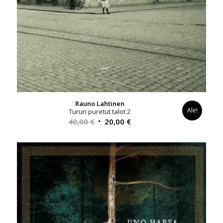
Rauno Lahtinen
Ale!
Turun puretut talot 2
Alkuperäinen
Nykyinen
40,00
€
20,00
€
hinta
hinta
oli:
on:
40,00 €.
20,00 €.