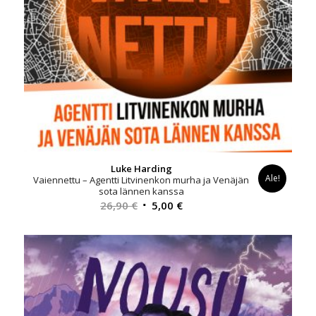
Luke Harding
Ale!
Vaiennettu – Agentti Litvinenkon murha ja Venäjän
sota lännen kanssa
Alkuperäinen
Nykyinen
26,90
€
5,00
€
hinta
hinta
oli:
on:
26,90 €.
5,00 €.