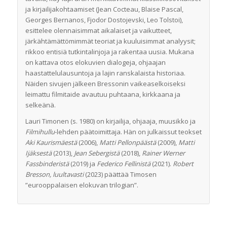
ja kirjailijakohtaamiset (Jean Cocteau, Blaise Pascal,
Georges Bernanos, Fjodor Dostojevski, Leo Tolstoi),
esittelee olennaisimmat aikalaiset ja vaikutteet,
järkähtämättömimmät teoriat ja kuuluisimmat analyysit;
rikkoo entisiä tutkintalinjoja ja rakentaa uusia. Mukana
on kattava otos elokuvien dialogeja, ohjaajan
haastattelulausuntoja ja lajin ranskalaista historiaa.
Näiden sivujen jälkeen Bressonin vaikeaselkoiseksi
leimattu filmitaide avautuu puhtaana, kirkkaana ja
selkeänä.
Lauri Timonen (s. 1980) on kirjailija, ohjaaja, muusikko ja
Filmihullu
-lehden päätoimittaja. Hän on julkaissut teokset
Aki Kaurismäestä
(2006),
Matti Pellonpäästä
(2009),
Matti
Ijäksestä
(2013),
Jean Sebergistä
(2018),
Rainer Werner
Fassbinderistä
(2019) ja
Federico Fellinistä
(2021).
Robert
Bresson, luultavasti
(2023) päättää Timosen
”eurooppalaisen elokuvan trilogian”.