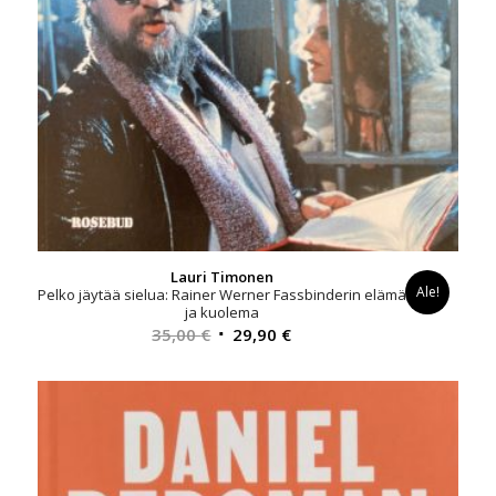
Lauri Timonen
Ale!
Pelko jäytää sielua: Rainer Werner Fassbinderin elämä
ja kuolema
Alkuperäinen
Nykyinen
35,00
€
29,90
€
hinta
hinta
oli:
on:
35,00 €.
29,90 €.