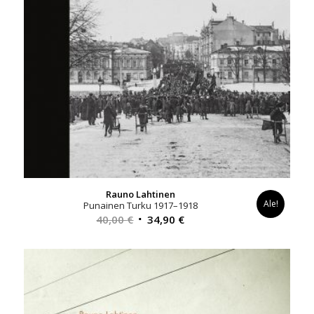
Rauno Lahtinen
Ale!
Punainen Turku 1917–1918
Alkuperäinen
Nykyinen
40,00
€
34,90
€
hinta
hinta
oli:
on:
40,00 €.
34,90 €.