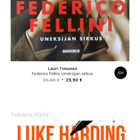
Lauri Timonen
Ale!
Federico Fellini: Uneksijan sirkus
Alkuperäinen
Nykyinen
35,00
€
29,90
€
hinta
hinta
oli:
on:
35,00 €.
29,90 €.
Tutustu myös