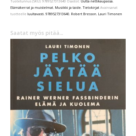
Tuotetunnus (SKU):
9789527313640
Osastot:
Uutta nettikaupassa
,
Elämäkerrat ja muistelmat
,
Musiikki ja taide
,
Tietokirjat
Avainsanat
tuotteelle
luultavasti
,
9789527313640
,
Robert Bresson
,
Lauri Timonen
Saatat myös pitää...