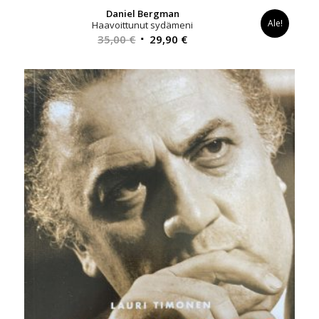
Daniel Bergman
Ale!
Haavoittunut sydämeni
Alkuperäinen
Nykyinen
35,00
€
29,90
€
hinta
hinta
oli:
on:
35,00 €.
29,90 €.