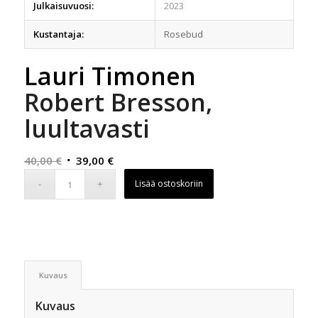
Julkaisuvuosi:
2023
Kustantaja:
Rosebud
Lauri Timonen
Robert Bresson,
luultavasti
Alkuperäinen
Nykyinen
40,00
€
39,00
€
hinta
hinta
Lisää ostoskoriin
oli:
on:
40,00 €.
39,00 €.
Kuvaus
Kuvaus