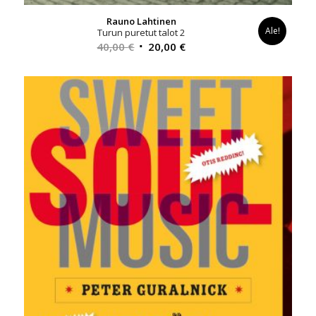
Rauno Lahtinen
Ale!
Turun puretut talot 2
Alkuperäinen
Nykyinen
40,00
€
20,00
€
hinta
hinta
oli:
on:
40,00 €.
20,00 €.