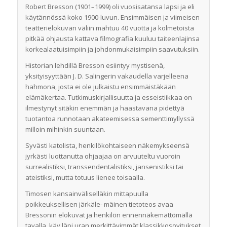
Robert Bresson (1901–1999) oli vuosisatansa lapsi ja eli
käytännössä koko 1900-luvun. Ensimmäisen ja viimeisen
teatterielokuvan väliin mahtuu 40 vuotta ja kolmetoista
pitkää ohjausta kattava filmografia kuuluu taiteenlajinsa
korkealaatuisimpiin ja johdonmukaisimpiin saavutuksiin.
Historian lehdillä Bresson esiintyy mystisenä,
yksityisyyttään J. D. Salingerin vakaudella varjelleena
hahmona, josta ei ole julkaistu ensimmäistäkään
elämäkertaa. Tutkimuskirjallisuutta ja esseistiikkaa on
ilmestynyt sitäkin enemmän ja haastavana pidettyä
tuotantoa runnotaan akateemisessa sementtimyllyssä
milloin mihinkin suuntaan.
Syvästi katolista, henkilökohtaiseen näkemykseensä
jyrkästi luottanutta ohjaajaa on arvuuteltu vuoroin
surrealistiksi, transsendentalistiksi, jansenistiksi tai
ateistiksi, mutta totuus lienee toisaalla.
Timosen kansainväliselläkin mittapuulla
poikkeuksellisen järkäle- mäinen tietoteos avaa
Bressonin elokuvat ja henkilön ennennäkemättömällä
tavalla, käy läpi uran merkittävimmät klassikkosovitukset