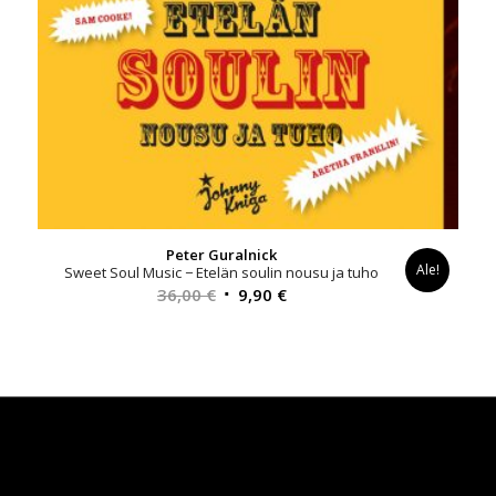
Peter Guralnick
Ale!
Sweet Soul Music − Etelän soulin nousu ja tuho
Alkuperäinen
Nykyinen
36,00
€
9,90
€
hinta
hinta
oli:
on:
36,00 €.
9,90 €.