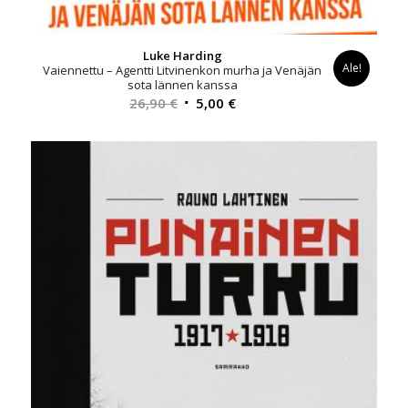
Luke Harding
Ale!
Vaiennettu – Agentti Litvinenkon murha ja Venäjän
sota lännen kanssa
Alkuperäinen
Nykyinen
26,90
€
5,00
€
hinta
hinta
oli:
on:
26,90 €.
5,00 €.