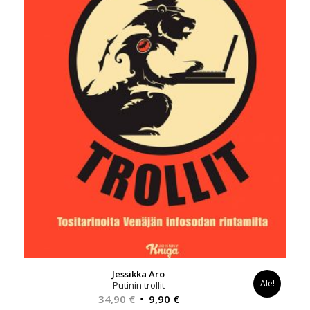
Jessikka Aro
Ale!
Putinin trollit
Alkuperäinen
Nykyinen
34,90
€
9,90
€