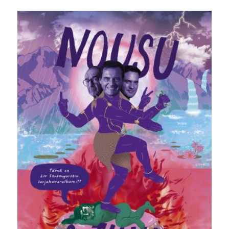
hinta
hinta
oli:
on:
34,00 €.
9,90 €.