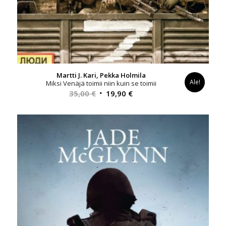
Martti J. Kari, Pekka Holmila
Ale!
Miksi Venäjä toimii niin kuin se toimii
Alkuperäinen
Nykyinen
35,00
€
19,90
€
hinta
hinta
oli:
on:
35,00 €.
19,90 €.