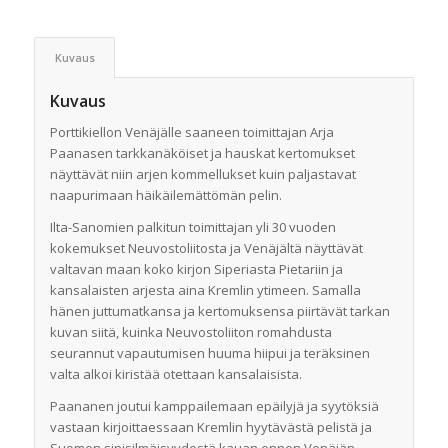
Kuvaus
Kuvaus
Porttikiellon Venäjälle saaneen toimittajan Arja
Paanasen tarkkanäköiset ja hauskat kertomukset
näyttävät niin arjen kommellukset kuin paljastavat
naapurimaan häikäilemättömän pelin.
Ilta-Sanomien palkitun toimittajan yli 30 vuoden
kokemukset Neuvostoliitosta ja Venäjältä näyttävät
valtavan maan koko kirjon Siperiasta Pietariin ja
kansalaisten arjesta aina Kremlin ytimeen. Samalla
hänen juttumatkansa ja kertomuksensa piirtävät tarkan
kuvan siitä, kuinka Neuvostoliiton romahdusta
seurannut vapautumisen huuma hiipui ja teräksinen
valta alkoi kiristää otettaan kansalaisista.
Paananen joutui kamppailemaan epäilyjä ja syytöksiä
vastaan kirjoittaessaan Kremlin hyytävästä pelistä ja
Suomen sinisilmäisyydestä kauan ennen Venäjän