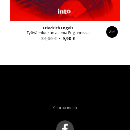
Friedrich Engels
Ale!
Työväenluokan asema Englannissa
Alkuperäinen
Nykyinen
34,00
€
9,90
€
hinta
hinta
oli:
on:
34,00 €.
9,90 €.
Seuraa meitä