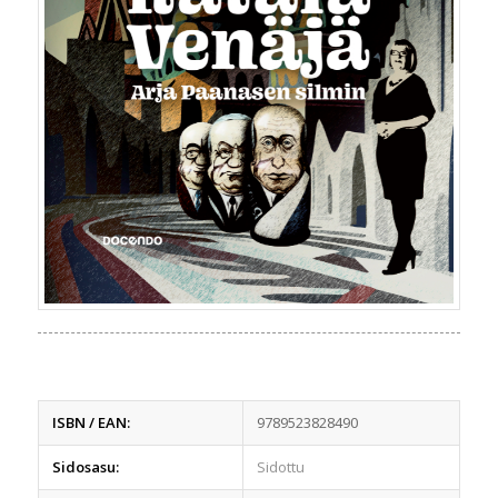
ISBN / EAN:
9789523828490
Sidosasu:
Sidottu