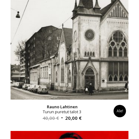
Rauno Lahtinen
Ale!
Turun puretut talot 3
Alkuperäinen
Nykyinen
40,00
€
20,00
€
hinta
hinta
oli:
on: