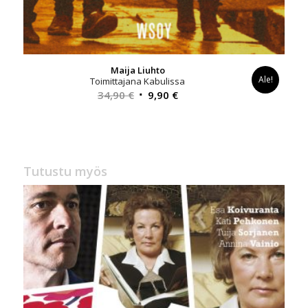
Maija Liuhto
Ale!
Toimittajana Kabulissa
Alkuperäinen
Nykyinen
34,90
€
9,90
€
hinta
hinta
oli:
on:
34,90 €.
9,90 €.
Tutustu myös