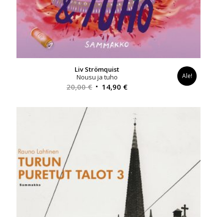
Liv Strömquist
Ale!
Nousu ja tuho
Alkuperäinen
Nykyinen
20,00
€
14,90
€
hinta
hinta
oli:
on:
20,00 €.
14,90 €.