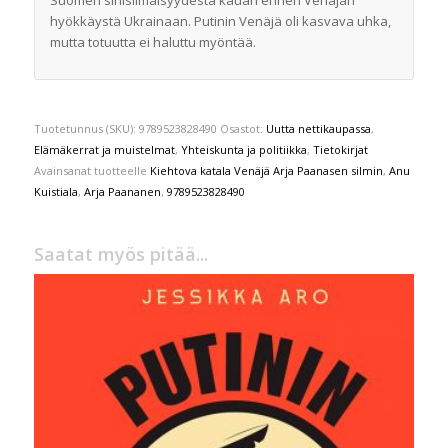
hyökkäystä Ukrainaan. Putinin Venäjä oli kasvava uhka,
mutta totuutta ei haluttu myöntää.
Tuotetunnus (SKU):
9789523828490
Osastot:
Uutta nettikaupassa
,
Elämäkerrat ja muistelmat
,
Yhteiskunta ja politiikka
,
Tietokirjat
Avainsanat tuotteelle
Kiehtova katala Venäjä Arja Paanasen silmin
,
Anu
Kuistiala
,
Arja Paananen
,
9789523828490
Saatat myös pitää...