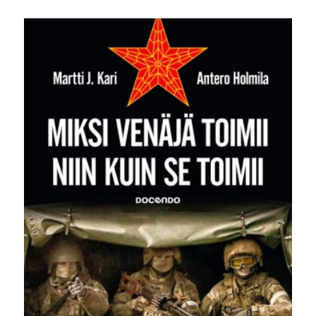
hinta
hinta
oli:
on:
34,90 €.
9,90 €.