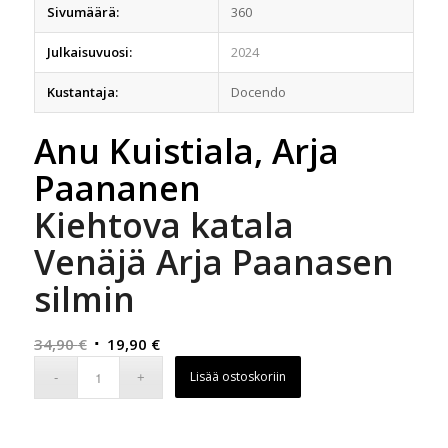
Sivumäärä:
360
Julkaisuvuosi:
2024
Kustantaja:
Docendo
Anu Kuistiala, Arja
Paananen
Kiehtova katala
Venäjä Arja Paanasen
silmin
Alkuperäinen
Nykyinen
34,90
€
19,90
€
hinta
hinta
Lisää ostoskoriin
oli:
on:
34,90 €.
19,90 €.