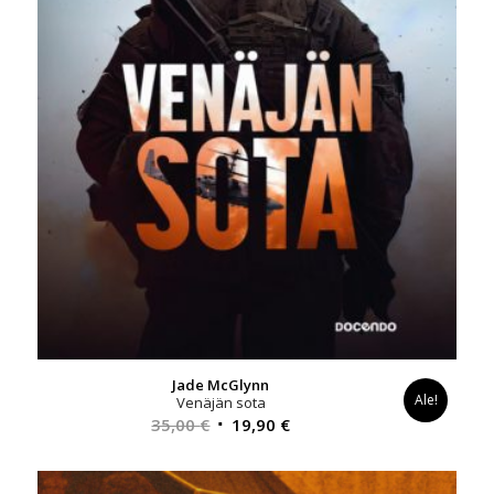
Jade McGlynn
Ale!
Venäjän sota
Alkuperäinen
Nykyinen
35,00
€
19,90
€
hinta
hinta
oli:
on: