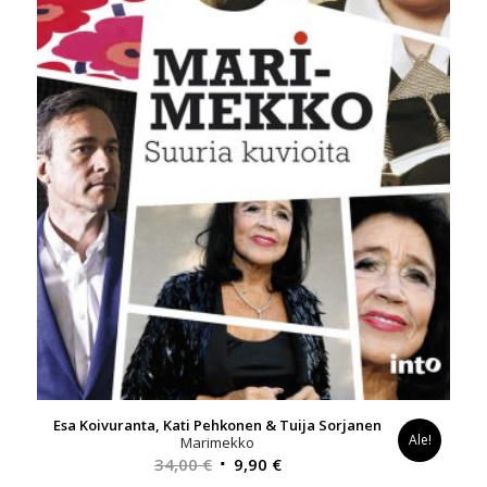
Esa Koivuranta, Kati Pehkonen & Tuija Sorjanen
Ale!
Marimekko
Alkuperäinen
Nykyinen
34,00
€
9,90
€