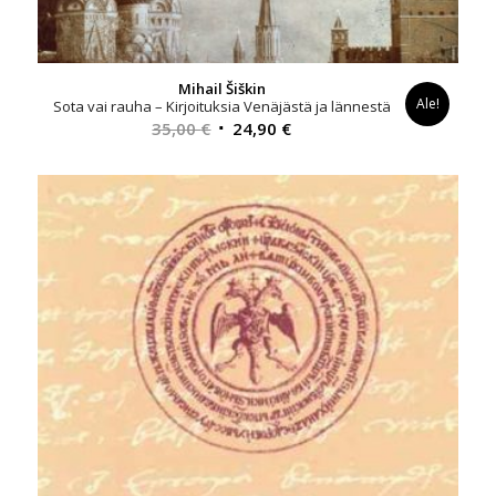
Mihail Šiškin
Ale!
Sota vai rauha – Kirjoituksia Venäjästä ja lännestä
Alkuperäinen
Nykyinen
35,00
€
24,90
€
hinta
hinta
oli:
on:
35,00 €.
24,90 €.