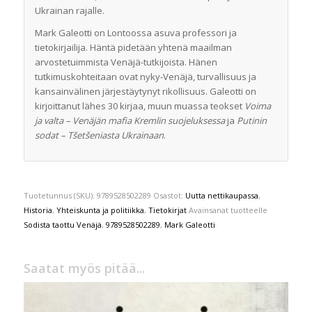
Ukrainan rajalle.
Mark Galeotti on Lontoossa asuva professori ja
tietokirjailija. Häntä pidetään yhtenä maailman
arvostetuimmista Venäjä-tutkijoista. Hänen
tutkimuskohteitaan ovat nyky-Venäjä, turvallisuus ja
kansainvälinen järjestäytynyt rikollisuus. Galeotti on
kirjoittanut lähes 30 kirjaa, muun muassa teokset
Voima
ja valta – Venäjän mafia Kremlin suojeluksessa
ja
Putinin
sodat – Tšetšeniasta Ukrainaan
.
Tuotetunnus (SKU):
9789528502289
Osastot:
Uutta nettikaupassa
,
Historia
,
Yhteiskunta ja politiikka
,
Tietokirjat
Avainsanat tuotteelle
Sodista taottu Venäjä
,
9789528502289
,
Mark Galeotti
Saatat myös pitää...