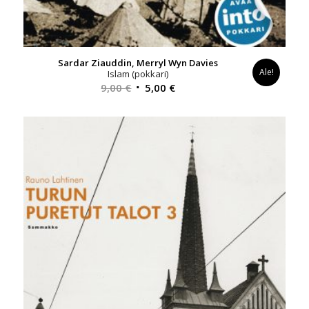
Sardar Ziauddin, Merryl Wyn Davies
Ale!
Islam (pokkari)
Alkuperäinen
Nykyinen
9,00
€
5,00
€
hinta
hinta
oli:
on:
9,00 €.
5,00 €.