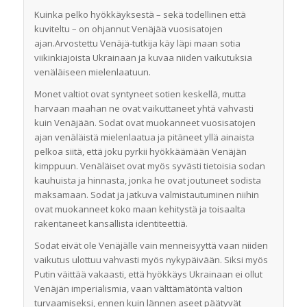
Kuinka pelko hyökkäyksestä – sekä todellinen että
kuviteltu – on ohjannut Venäjää vuosisatojen
ajan.Arvostettu Venäjä-tutkija käy läpi maan sotia
viikinkiajoista Ukrainaan ja kuvaa niiden ­vaikutuksia
venäläiseen mielenlaatuun.
Monet valtiot ovat syntyneet sotien keskellä, mutta
harvaan maahan ne ovat vaikuttaneet yhtä vahvasti
kuin Venäjään. Sodat ovat muokanneet vuosisatojen
ajan venäläistä mielenlaatua ja pitäneet yllä ainaista
pelkoa siitä, että joku pyrkii hyökkäämään Venäjän
kimppuun. Venäläiset ovat myös syvästi tietoisia sodan
kauhuista ja hinnasta, jonka he ovat joutuneet sodista
maksamaan. Sodat ja jatkuva valmistautuminen niihin
ovat muokanneet koko maan kehitystä ja toisaalta
rakentaneet kansallista identiteettiä.
Sodat eivät ole Venäjälle vain menneisyyttä vaan niiden
vaikutus ulottuu vahvasti myös nykypäivään. Siksi myös
Putin väittää vakaasti, että hyökkäys Ukrainaan ei ollut
Venäjän imperialismia, vaan välttämätöntä valtion
turvaamiseksi, ennen kuin lännen aseet päätyvät