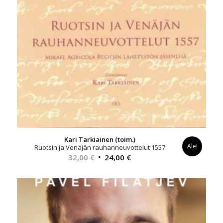
Kari Tarkiainen (toim.)
Ale!
Ruotsin ja Venäjän rauhanneuvottelut 1557
Alkuperäinen
Nykyinen
32,00
€
24,00
€
hinta
hinta
oli:
on:
32,00 €.
24,00 €.