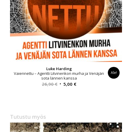
Luke Harding
Ale!
Vaiennettu – Agentti Litvinenkon murha ja Venäjän
sota lännen kanssa
Alkuperäinen
Nykyinen
26,90
€
5,00
€
hinta
hinta
oli:
on:
26,90 €.
5,00 €.
Tutustu myös