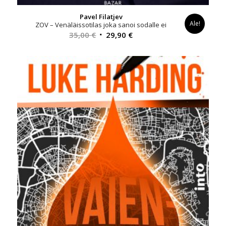
Pavel Filatjev
Ale!
ZOV – Venäläissotilas joka sanoi sodalle ei
Alkuperäinen
Nykyinen
35,00
€
29,90
€
hinta
hinta
oli:
on:
35,00 €.
29,90 €.