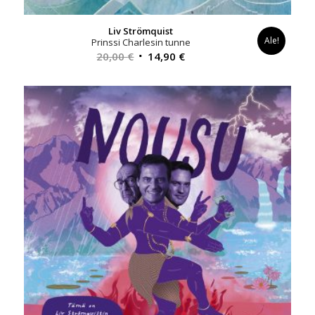
Liv Strömquist
Ale!
Prinssi Charlesin tunne
Alkuperäinen
Nykyinen
20,00
€
14,90
€
hinta
hinta
oli:
on:
20,00 €.
14,90 €.