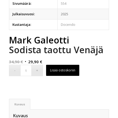
Sivumäärä:
554
Julkaisuvuosi:
2025
Kustantaja:
Docendo
Mark Galeotti
Sodista taottu Venäjä
Alkuperäinen
Nykyinen
34,90
€
29,90
€
hinta
hinta
Lisää ostoskoriin
oli:
on:
34,90 €.
29,90 €.
Kuvaus
Kuvaus