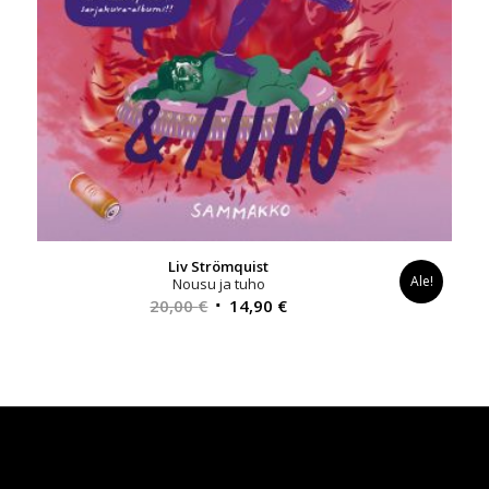
Liv Strömquist
Ale!
Nousu ja tuho
Alkuperäinen
Nykyinen
20,00
€
14,90
€
hinta
hinta
oli:
on:
20,00 €.
14,90 €.