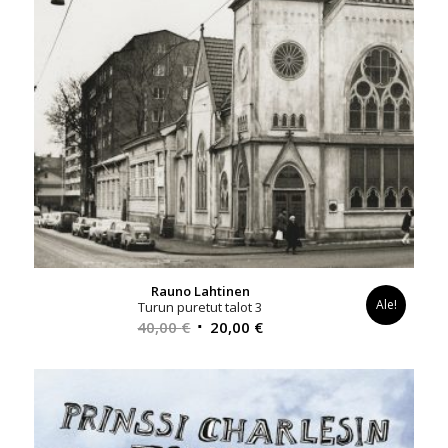
Rauno Lahtinen
Ale!
Turun puretut talot 3
Alkuperäinen
Nykyinen
40,00
€
20,00
€
hinta
hinta
oli:
on:
40,00 €.
20,00 €.