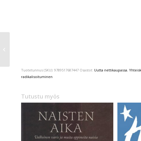
Indrek Hargla
Apteekkari Melchior ja
Pilatuksen
evankeliumi
Tuotetunnus (SKU):
9789517687447
Osastot:
Uutta nettikaupassa
,
Yhteisk
radikalisoituminen
Tutustu myös