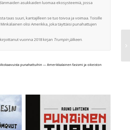
 sydänmaiden asukkaiden luomaa ekosysteemiä, jossa
a taas suuri, kantajilleen se tuo toivoa ja voimaa. Toisille
inkälainen olisi Amerikka, joka täyttäisi punahattujen
kirjoittanut vuonna 2018 kirjan
Trumpin jälkeen
.
lkokaavuista punahattuihin — Amerikkalainen fasismi ja oikeiston