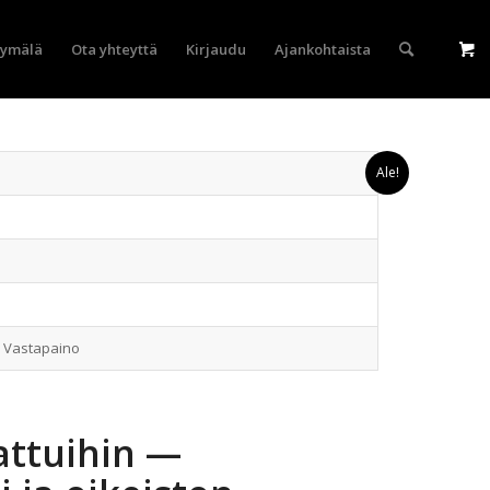
yymälä
Ota yhteyttä
Kirjaudu
Ajankohtaista
Ale!
 Vastapaino
attuihin —