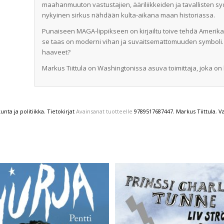
maahanmuuton vastustajien, ääriliikkeiden ja tavallisten
nykyinen sirkus nähdään kulta-aikana maan historiassa.
Punaiseen MAGA-lippikseen on kirjailtu toive tehdä Amerikast
se taas on moderni vihan ja suvaitsemattomuuden symboli. M
haaveet?
Markus Tiittula on Washingtonissa asuva toimittaja, joka on 
unta ja politiikka
,
Tietokirjat
Avainsanat tuotteelle
9789517687447
,
Markus Tiittula
,
Va