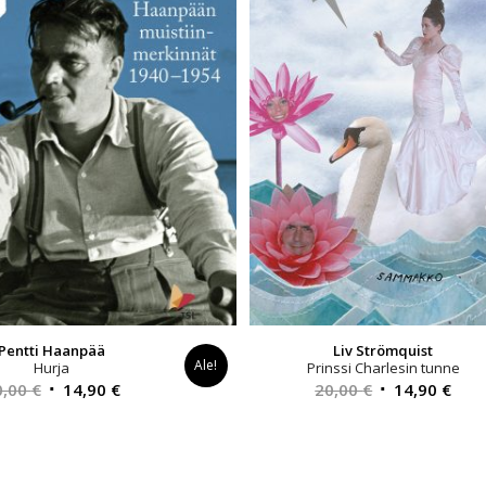
Pentti Haanpää
Liv Strömquist
Ale!
Hurja
Prinssi Charlesin tunne
Alkuperäinen
Nykyinen
Alkuperäinen
Nyk
0,00
€
14,90
€
20,00
€
14,90
€
hinta
hinta
hinta
hint
oli:
on:
oli:
on:
30,00 €.
14,90 €.
20,00 €.
14,9