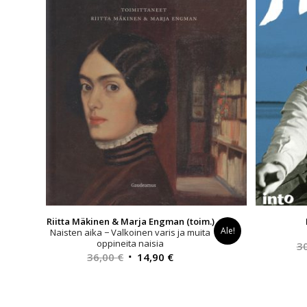
Riitta Mäkinen & Marja Engman (toim.)
Ale!
Naisten aika − Valkoinen varis ja muita
oppineita naisia
3
Alkuperäinen
Nykyinen
36,00
€
14,90
€
hinta
hinta
oli:
on:
36,00 €.
14,90 €.