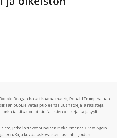
 ja oikeiston
ti Ronald Reagan halusi kaataa muurit, Donald Trump haluaa
ublikaanipuolue vetää puoleensa uusnatseja ja rasisteja.
nka taktiikat on otettu fasistien pelikirjasta ja tyyli
aisista, jotka laittavat punaisen Make America Great Again -
jalleen. Kirja kuvaa uskovaisten, aseintoilijoiden,