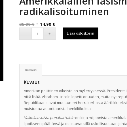
Amerikkalainen fasismi
radikalisoituminen
Alkuperäinen
Nykyinen
25,00
€
14,90
€
hinta
hinta
Lisää ostoskoriin
oli:
on:
25,00 €.
14,90 €.
Kuvaus
Kuvaus
Amerikan poliittinen oikeisto on myllerryksessä. President
niitä lisää. Abraham Lincoln lopetti orjuuden, mutta nyt rep
Republikaanit ovat muuttuneet herrakerhosta ääriliikkeeksi, jo
muistuttaa autoritaarista henkilökulttia.
Valkokaavuista punahattuihin
on kirja miljoonista amerikkal
lippikseen päähänsä ja osoittavat sillä uskollisuuttaan johta