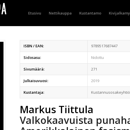
Etusivu
Nettikauppa
Kustantamo
Kivijalkam
ISBN / EAN:
9789517687447
Sidosasu:
Nidottu
Sivumäärä:
271
Julkaisuvuosi:
2019
Kustantaja:
Kustannusosakeyhtiö
Markus Tiittula
Valkokaavuista punah