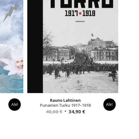
Rauno Lahtinen
Ale!
Ale!
Punainen Turku 1917–1918
yinen
Alkuperäinen
Nykyinen
40,00
€
34,90
€
a
hinta
hinta
oli:
on:
0 €.
40,00 €.
34,90 €.