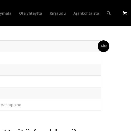
yymälä
Ota yhteyttä
Kirjaudu
Ajankohtaista
Ale!
 Vastapaino
u