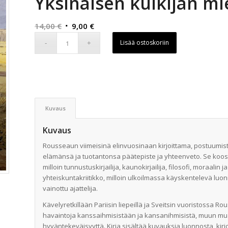
Yksinäisen kulkijan mie
Alkuperäinen
Nykyinen
14,00
€
9,00
€
hinta
hinta
Lisää ostoskoriin
oli:
on:
14,00 €.
9,00 €.
Kuvaus
Kuvaus
Rousseaun viimeisinä elinvuosinaan kirjoittama, postuumisti
elämänsä ja tuotantonsa päätepiste ja yhteenveto. Se koos
milloin tunnustuskirjailija, kaunokirjailija, filosofi, moraalin
yhteiskuntakriitikko, milloin ulkoilmassa käyskentelevä luon
vainottu ajattelija.
Kävelyretkillään Pariisin liepeillä ja Sveitsin vuoristossa R
havaintoja kanssaihmisistään ja kansanihmisistä, muun muas
hyväntekeväisyyttä. Kirja sisältää kuvauksia luonnosta, kirj