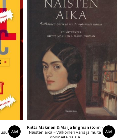
Riitta Mäkinen & Marja Engman (toim.)
Ale!
Ale!
ousu
Naisten aika − Valkoinen varis ja muita
oppineita naisia