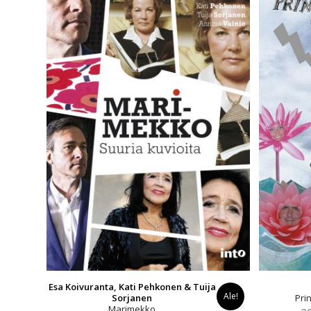
Esa Koivuranta, Kati Pehkonen & Tuija
Ale!
Sorjanen
Pri
Marimekko