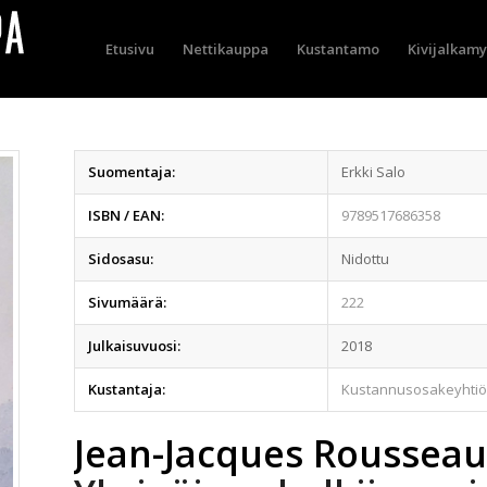
Etusivu
Nettikauppa
Kustantamo
Kivijalkam
Suomentaja:
Erkki Salo
ISBN / EAN:
9789517686358
Sidosasu:
Nidottu
Sivumäärä:
222
Julkaisuvuosi:
2018
Kustantaja:
Kustannusosakeyhtiö
Jean-Jacques Roussea