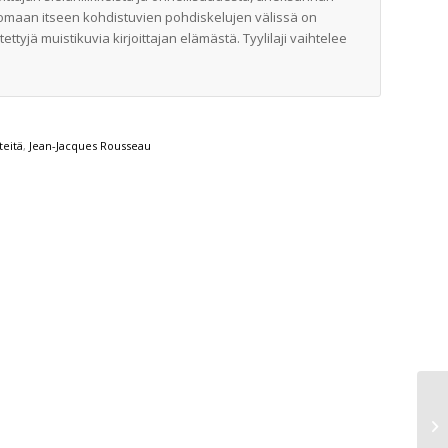
 omaan itseen kohdistuvien pohdiskelujen välissä on
ttyjä muistikuvia kirjoittajan elämästä. Tyylilaji vaihtelee
teitä
,
Jean-Jacques Rousseau