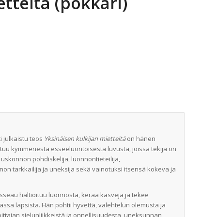
tteitä (pokkari)
 julkaistu teos
Yksinäisen kulkijan mietteitä
on hänen
tuu kymmenestä esseeluontoisesta luvusta, joissa tekijä on
 ja uskonnon pohdiskelija, luonnontieteilijä,
non tarkkailija ja uneksija sekä vainotuksi itsensä kokeva ja
ousseau haltioituu luonnosta, kerää kasveja ja tekee
sa lapsista. Hän pohtii hyvettä, valehtelun olemusta ja
oittajan sielunliikkeistä ja onnellisuudesta, uneksunnan