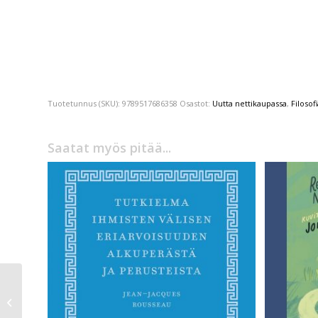
Tuotetunnus (SKU):
9789517686358
Osastot:
Uutta nettikaupassa
,
Filosof
Saatat myös pitää...
Markus Tiittula
Valkokaavuista
punahattuihin —