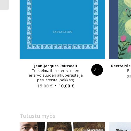
Amerikkalainen
fasismi...
Jean-Jacques Rousseau
Reetta Ni
Ale!
Tutkielma ihmisten välisen
Pi
eriarvoisuuden alkuperästä ja
2
perusteista (pokkari)
Alkuperäinen
Nykyinen
15,00
€
10,00
€
hinta
hinta
oli:
on:
15,00 €.
10,00 €.
Tutustu myös