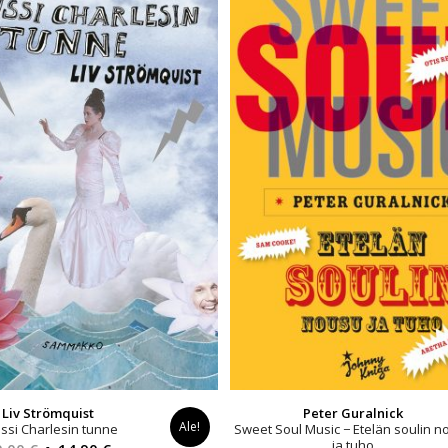
Liv Strömquist
Peter Guralnick
Ale!
nssi Charlesin tunne
Sweet Soul Music − Etelän soulin n
ja tuho
Alkuperäinen
Nykyinen