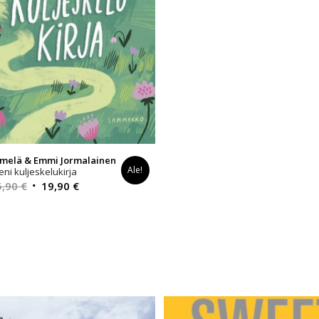
emelä & Emmi Jormalainen
Ale!
eni kuljeskelukirja
Alkuperäinen
Nykyinen
5,90
€
19,90
€
hinta
hinta
oli:
on:
25,90 €.
19,90 €.