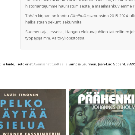
historiantajumme haurastumisesta ja maailmankuviemme rak
Tähän kirjaan on koottu
Filmihullussa
vuosina 2015-2024 julka
halkaistaan sekunti sekunnilta.
Suomentaja, esseisti, Hangon elokuvajuhlien taiteellinen j
työpajoja mm. Aalto-yliopistossa.
i ja taide
,
Tietokirjat
Avainsanat tuotteelle
Sampsa Laurinen
,
Jean-Luc Godard
,
9789