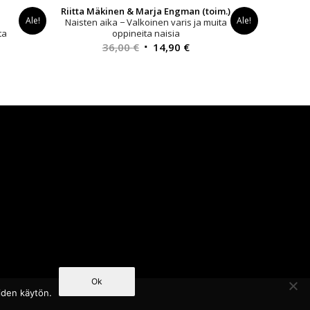
Riitta Mäkinen & Marja Engman (toim.)
Ale!
Ale!
Naisten aika − Valkoinen varis ja muita
ta
oppineita naisia
inen
Alkuperäinen
Nykyinen
36,00
€
14,90
€
a
hinta
hinta
oli:
on:
€.
36,00 €.
14,90 €.
Ok
iden käytön.