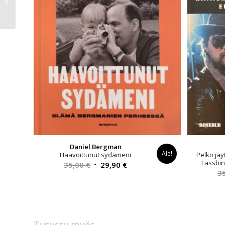
Löydä oma ikigai
Daniel Bergman
Ale!
Haavoittunut sydämeni
Pelko jäy
Fassbin
Alkuperäinen
Nykyinen
35,00
€
29,90
€
3
hinta
hinta
oli:
on:
35,00 €.
29,90 €.
Tutustu myös