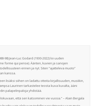
88-98) Jean-Luc Godard (1930-2022) loi uuden
une forme qui pense). Äänten, kuvien ja sanojen
dellisuuteen ennen ja nyt. Siten ”ajatteleva muoto”
van kanssa.
een lisäksi siihen on ladattu otteita kirjallisuuden, musiikin,
 Sampsa Laurinen tarkastelee teosta kuva kuvalta, ääni
din palapelinpaloja yhdistää.
 elokuvaan, että sen katsominen vie vuosia.” – Alain Bergala
a huolta vain elokuvan todellisuussuhteesta vaan myös