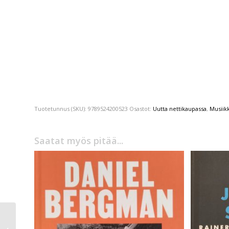
Tuotetunnus (SKU):
9789524200523
Osastot:
Uutta nettikaupassa
,
Musiikk
Saatat myös pitää...
Ken Mogi