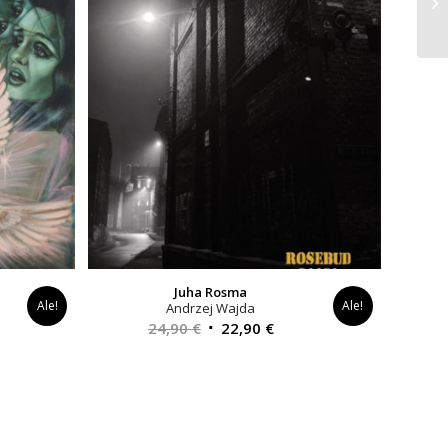
Juha Rosma
Ale!
Ale!
Andrzej Wajda
yinen
Alkuperäinen
Nykyinen
24,90
€
22,90
€
a
hinta
hinta
oli:
on:
0 €.
24,90 €.
22,90 €.