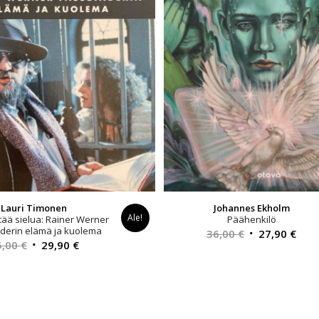
Lauri Timonen
Johannes Ekholm
Ale!
tää sielua: Rainer Werner
Päähenkilö
derin elämä ja kuolema
Alkuperäinen
Nyk
36,00
€
27,90
€
Alkuperäinen
Nykyinen
5,00
€
29,90
€
hinta
hint
hinta
hinta
oli:
on:
oli:
on:
36,00 €.
27,9
35,00 €.
29,90 €.