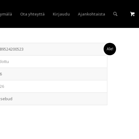
yymälä
Ota yhteyttä
Kirjaudu
Ajankohtaista
89524200523
Ale!
dottu
6
26
osebud