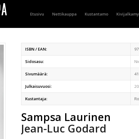
Etusivu
Nettikauppa
Kustantamo
Kivijalkam
ISBN / EAN:
97
Sidosasu:
Ni
Sivumäärä:
41
Julkaisuvuosi:
20
Kustantaja:
R
Sampsa Laurinen
Jean-Luc Godard