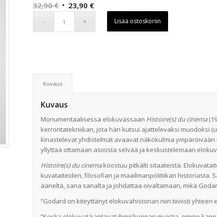
Alkuperäinen
Nykyinen
32,90
€
23,90
€
hinta
hinta
Lisää ostoskoriin
oli:
on:
32,90 €.
23,90 €.
Kuvaus
Kuvaus
Monumentaalisessa elokuvassaan
Histoire(s) du cinema
(19
kerrontatekniikan, jota hän kutsui ajattelevaksi muodoksi (
kinastelevat yhdistelmät avaavat näkökulmia ympäröivään to
yllyttää ottamaan asioista selvää ja keskustelemaan eloku
Histoire(s) du cinema
koostuu pitkälti sitaateista. Elokuvatait
kuvataiteiden, filosofian ja maailmanpolitiikan historiasta.
ääneltä, sana sanalta ja johdattaa oivaltamaan, mikä Godar
”Godard on kiteyttänyt elokuvahistorian niin tiiviisti yhteen
”Koska elokuvat kantavat ihmiskunnan muistia, emme kann