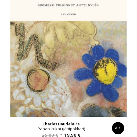
Charles Baudelaire
Ale!
Pahan kukat (jättipokkari)
Alkuperäinen
Nykyinen
25,00
€
19,90
€