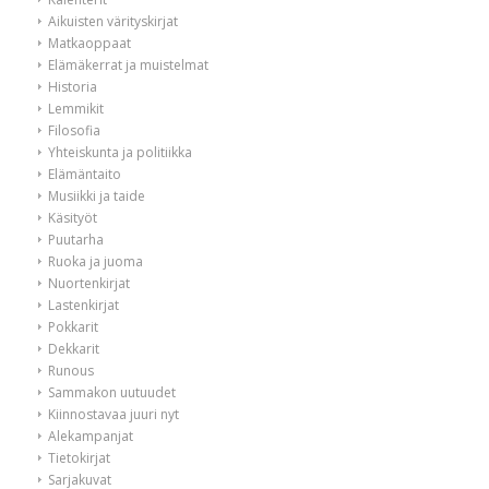
Aikuisten värityskirjat
Matkaoppaat
Elämäkerrat ja muistelmat
Historia
Lemmikit
Filosofia
Yhteiskunta ja politiikka
Elämäntaito
Musiikki ja taide
Käsityöt
Puutarha
Ruoka ja juoma
Nuortenkirjat
Lastenkirjat
Pokkarit
Dekkarit
Runous
Sammakon uutuudet
Kiinnostavaa juuri nyt
Alekampanjat
Tietokirjat
Sarjakuvat