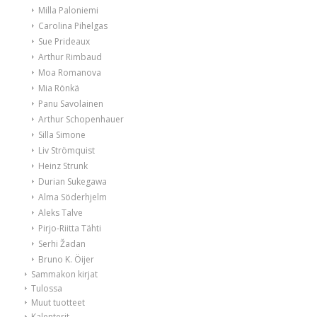
Milla Paloniemi
Carolina Pihelgas
Sue Prideaux
Arthur Rimbaud
Moa Romanova
Mia Rönkä
Panu Savolainen
Arthur Schopenhauer
Silla Simone
Liv Strömquist
Heinz Strunk
Durian Sukegawa
Alma Söderhjelm
Aleks Talve
Pirjo-Riitta Tähti
Serhi Žadan
Bruno K. Öijer
Sammakon kirjat
Tulossa
Muut tuotteet
Kalenterit