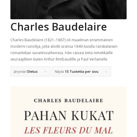
Charles Baudelaire
Charles Baudelaire (1821–1867) oli maailman ensimmäinen
moderni runoilija, joka aloitti uransa 1840-luvulla ranskalaisen
romantiikan suvantovaiheessa. Hän raivasi tietä nimekkäille
seuraajilleen kuten Arthur Rimbaudille ja Paul Verlainelle.
Järjestä
Oletus
Näytä
15 Tuotetta per sivu