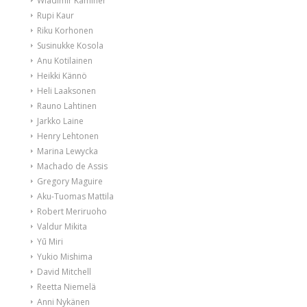
Wladimir Kaminer
Rupi Kaur
Riku Korhonen
Susinukke Kosola
Anu Kotilainen
Heikki Kännö
Heli Laaksonen
Rauno Lahtinen
Jarkko Laine
Henry Lehtonen
Marina Lewycka
Machado de Assis
Gregory Maguire
Aku-Tuomas Mattila
Robert Meriruoho
Valdur Mikita
Yū Miri
Yukio Mishima
David Mitchell
Reetta Niemelä
Anni Nykänen