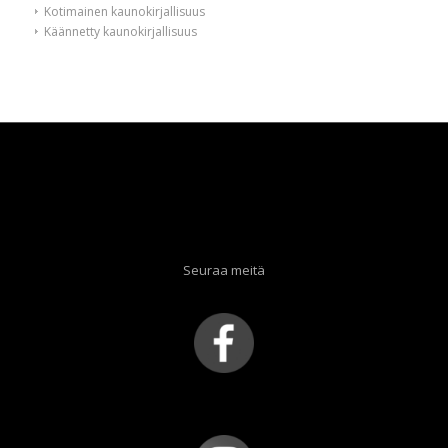
Kotimainen kaunokirjallisuus
Käännetty kaunokirjallisuus
Seuraa meitä