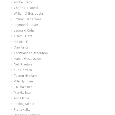
André Breton
Charles Bukowski
William S. Burroughs
Emmanuel Carrère
Raymond Carver
Leonard Cohen
Osamu Dazai
Kristiina Elo
Dan Fante
Christiane Felscherinow
Hanna Gustavsson
Nelli Hautala
Yuri Herrera
Teemu Hirvilammi
Ville Hytönen
J. K. Ihalainen
Markku Into
Anna Isola
Pirkko Jaakola
Franz Kafka