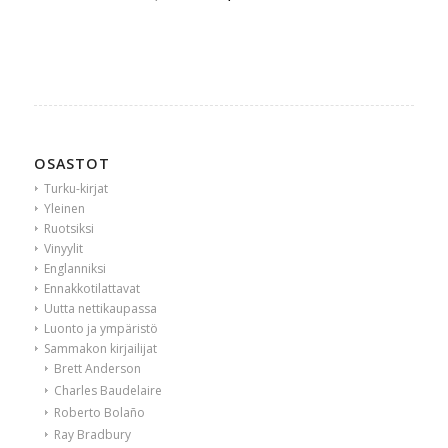
hinta
hinta
oli:
on:
25,00 €.
19,90 €.
OSASTOT
Turku-kirjat
Yleinen
Ruotsiksi
Vinyylit
Englanniksi
Ennakkotilattavat
Uutta nettikaupassa
Luonto ja ympäristö
Sammakon kirjailijat
Brett Anderson
Charles Baudelaire
Roberto Bolaño
Ray Bradbury