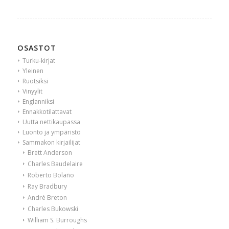
OSASTOT
Turku-kirjat
Yleinen
Ruotsiksi
Vinyylit
Englanniksi
Ennakkotilattavat
Uutta nettikaupassa
Luonto ja ympäristö
Sammakon kirjailijat
Brett Anderson
Charles Baudelaire
Roberto Bolaño
Ray Bradbury
André Breton
Charles Bukowski
William S. Burroughs