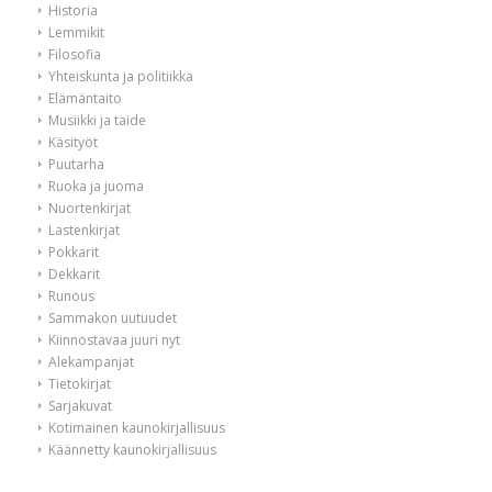
Historia
Lemmikit
Filosofia
Yhteiskunta ja politiikka
Elämäntaito
Musiikki ja taide
Käsityöt
Puutarha
Ruoka ja juoma
Nuortenkirjat
Lastenkirjat
Pokkarit
Dekkarit
Runous
Sammakon uutuudet
Kiinnostavaa juuri nyt
Alekampanjat
Tietokirjat
Sarjakuvat
Kotimainen kaunokirjallisuus
Käännetty kaunokirjallisuus