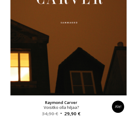
Raymond Carver
Ale!
Voisitko olla hiljaa?
Alkuperäinen
Nykyinen
34,90
€
29,90
€
hinta
hinta
oli:
on:
34,90 €.
29,90 €.