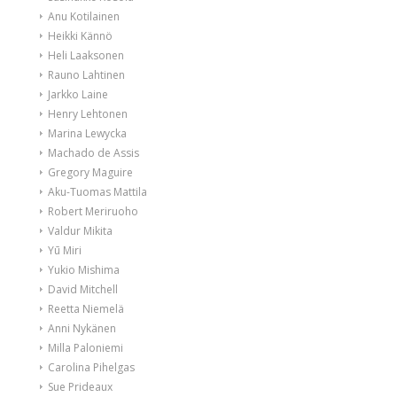
Anu Kotilainen
Heikki Kännö
Heli Laaksonen
Rauno Lahtinen
Jarkko Laine
Henry Lehtonen
Marina Lewycka
Machado de Assis
Gregory Maguire
Aku-Tuomas Mattila
Robert Meriruoho
Valdur Mikita
Yū Miri
Yukio Mishima
David Mitchell
Reetta Niemelä
Anni Nykänen
Milla Paloniemi
Carolina Pihelgas
Sue Prideaux