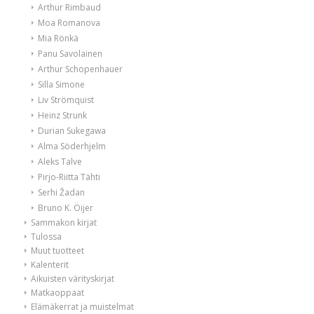
Arthur Rimbaud
Moa Romanova
Mia Rönkä
Panu Savolainen
Arthur Schopenhauer
Silla Simone
Liv Strömquist
Heinz Strunk
Durian Sukegawa
Alma Söderhjelm
Aleks Talve
Pirjo-Riitta Tähti
Serhi Žadan
Bruno K. Öijer
Sammakon kirjat
Tulossa
Muut tuotteet
Kalenterit
Aikuisten värityskirjat
Matkaoppaat
Elämäkerrat ja muistelmat