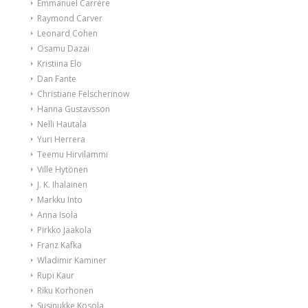
Emmanuel Carrère
Raymond Carver
Leonard Cohen
Osamu Dazai
Kristiina Elo
Dan Fante
Christiane Felscherinow
Hanna Gustavsson
Nelli Hautala
Yuri Herrera
Teemu Hirvilammi
Ville Hytönen
J. K. Ihalainen
Markku Into
Anna Isola
Pirkko Jaakola
Franz Kafka
Wladimir Kaminer
Rupi Kaur
Riku Korhonen
Susinukke Kosola