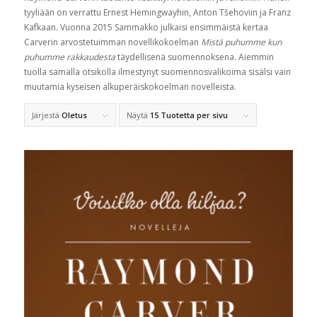
tyyliään on verrattu Ernest Hemingwayhin, Anton Tšehoviin ja Franz
Kafkaan. Vuonna 2015 Sammakko julkaisi ensimmäistä kertaa
Carverin arvostetuimman novellikokoelman
Mistä puhumme kun
puhumme rakkaudesta
täydellisenä suomennoksena. Aiemmin
tuolla samalla otsikolla ilmestynyt suomennosvalikoima sisälsi vain
muutamia kyseisen alkuperäiskokoelman novelleista.
Järjestä
Oletus
Näytä
15 Tuotetta per sivu