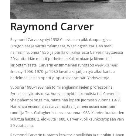
Raymond Carver
Raymond Carver syntyi 1938 Clatskanien pikkukaupungissa
Oregonissa ja varttui Yakimassa, Washingtonissa. Hän meni
naimisiin vuonna 1956, ja parilla oli kaksi lasta Carverin täyttäessä
20 vuotta. Hän muutti perheineen Kaliforniaan ja kiinnostui
kirjoittamisesta. Carverin ensimmäinen runoteos
Near Klamath
ilmestyi 1968. 1970- ja 1980-luvuilla kirjailijan työ alkoi kantaa
hedelmää, ja hän opetti yliopistoissa ympäri Yhdysvaltoja.
Vuosina 1980–1983 hän toimi englannin kielen professorina
Syracusen yliopistossa. Vuosien myötä alkoholista tuli Carverille
yhä pahempi ongelma, mutta hän lopetti juomisen vuonna 1977.
Hän erosi ensimmäisestä vaimostaan ja meni uusiin naimisiin
runoilija Tess Gallagherin kanssa vuonna 1988. Kahden kuukauden
kuluttua häistä, 2. elokuuta 1988, Carver kuoli keuhkosyöpään vain
50-vuotiaana.
Raymond Carverin tuotanto keskittyi novelleihin ja runoihin. Hänen