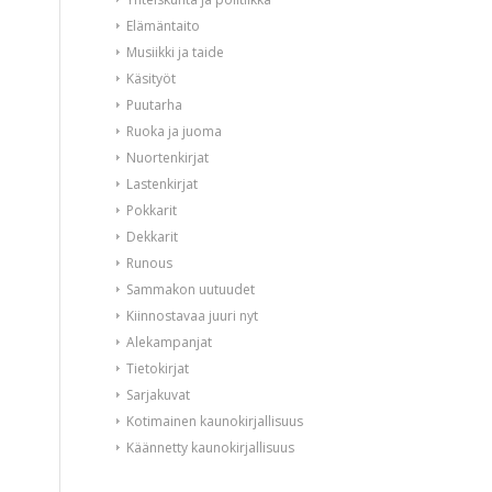
Elämäntaito
Musiikki ja taide
Käsityöt
Puutarha
Ruoka ja juoma
Nuortenkirjat
Lastenkirjat
Pokkarit
Dekkarit
Runous
Sammakon uutuudet
Kiinnostavaa juuri nyt
Alekampanjat
Tietokirjat
Sarjakuvat
Kotimainen kaunokirjallisuus
Käännetty kaunokirjallisuus