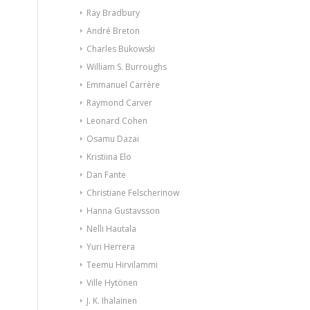
Ray Bradbury
André Breton
Charles Bukowski
William S. Burroughs
Emmanuel Carrère
Raymond Carver
Leonard Cohen
Osamu Dazai
Kristiina Elo
Dan Fante
Christiane Felscherinow
Hanna Gustavsson
Nelli Hautala
Yuri Herrera
Teemu Hirvilammi
Ville Hytönen
J. K. Ihalainen