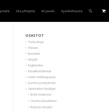
yymälä
Ota yhteyttä
Kirjaudu
Ajankohtaista
OSASTOT
Turku-kirjat
Yleinen
Ruotsiksi
Vinyylit
Englanniksi
Ennakkotilattavat
Uutta nettikaupassa
Luonto ja ympäristö
Sammakon kirjailijat
Brett Anderson
Charles Baudelaire
Roberto Bolaño