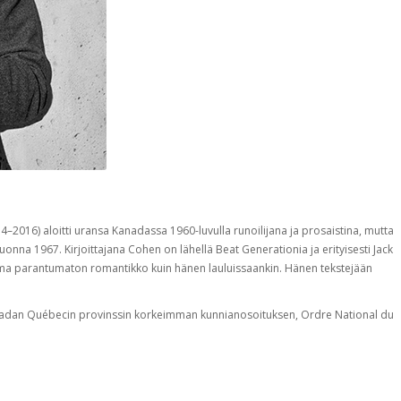
2016) aloitti uransa Kanadassa 1960-luvulla runoilijana ja prosaistina, mutta
uonna 1967. Kirjoittajana Cohen on lähellä Beat Generationia ja erityisesti Jack
ma parantumaton romantikko kuin hänen lauluissaankin. Hänen tekstejään
anadan Québecin provinssin korkeimman kunnianosoituksen, Ordre National du