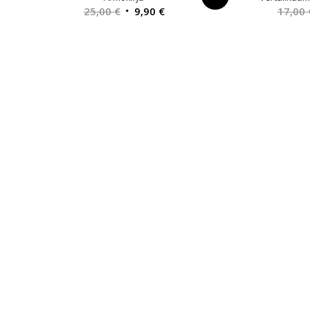
Alkuperäinen
Nykyinen
25,00
€
9,90
€
17,00
hinta
hinta
oli:
on:
25,00 €.
9,90 €.