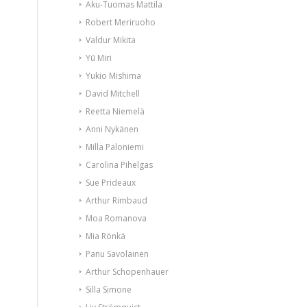
Aku-Tuomas Mattila
Robert Meriruoho
Valdur Mikita
Yū Miri
Yukio Mishima
David Mitchell
Reetta Niemelä
Anni Nykänen
Milla Paloniemi
Carolina Pihelgas
Sue Prideaux
Arthur Rimbaud
Moa Romanova
Mia Rönkä
Panu Savolainen
Arthur Schopenhauer
Silla Simone