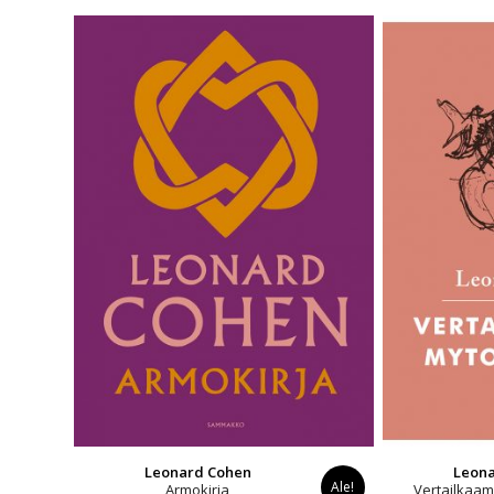
Leonard Cohen
Leon
Ale!
Armokirja
Vertailkaam