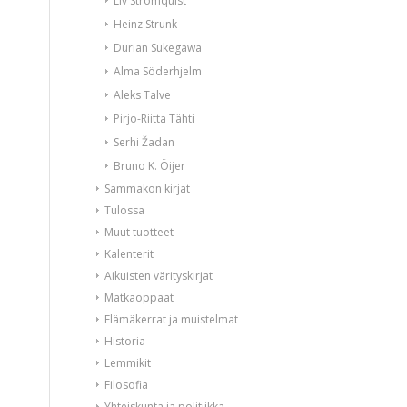
Liv Strömquist
Heinz Strunk
Durian Sukegawa
Alma Söderhjelm
Aleks Talve
Pirjo-Riitta Tähti
Serhi Žadan
Bruno K. Öijer
Sammakon kirjat
Tulossa
Muut tuotteet
Kalenterit
Aikuisten värityskirjat
Matkaoppaat
Elämäkerrat ja muistelmat
Historia
Lemmikit
Filosofia
Yhteiskunta ja politiikka