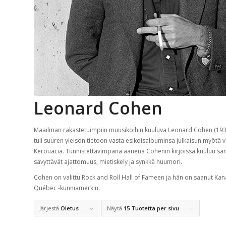
Leonard Cohen
Maailman rakastetuimpiin muusikoihin kuuluva Leonard Cohen (1934–
tuli suuren yleisön tietoon vasta esikoisalbuminsa julkaisun myötä v
Kerouacia. Tunnistettavimpana äänenä Cohenin kirjoissa kuuluu sa
sävyttävät ajattomuus, mietiskely ja synkkä huumori.
Cohen on valittu Rock and Roll Hall of Fameen ja hän on saanut K
Québec -kunniamerkin.
Järjestä
Oletus
Näytä
15 Tuotetta per sivu