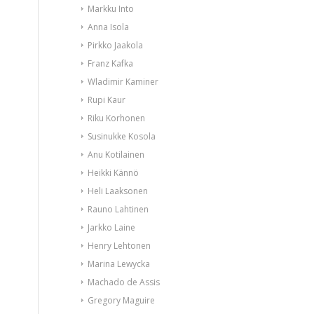
Markku Into
Anna Isola
Pirkko Jaakola
Franz Kafka
Wladimir Kaminer
Rupi Kaur
Riku Korhonen
Susinukke Kosola
Anu Kotilainen
Heikki Kännö
Heli Laaksonen
Rauno Lahtinen
Jarkko Laine
Henry Lehtonen
Marina Lewycka
Machado de Assis
Gregory Maguire