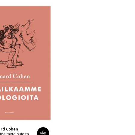
ard Cohen
Ale!
me mytologioita